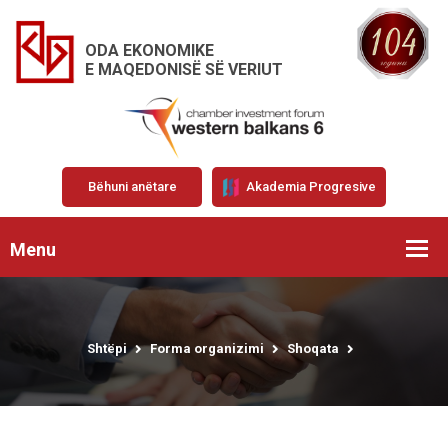
ODA EKONOMIKE
E MAQEDONISË SË VERIUT
Bëhuni anëtare
Akademia Progresive
Menu
Shtëpi
Forma organizimi
Shoqata