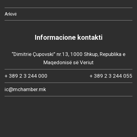
Arkivë
Informacione kontakti
“Dimitrie Çupovski” nr.13, 1000 Shkup, Republika e
Maqedonisë së Veriut
+ 389 2 3 244 000
+ 389 2 3 244 055
ic@mchamber.mk