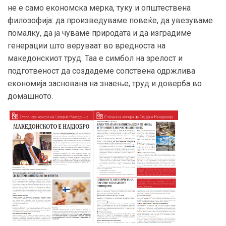
не е само економска мерка, туку и општествена
филозофија: да произведуваме повеќе, да увезуваме
помалку, да ја чуваме природата и да изградиме
генерации што веруваат во вредноста на
македонскиот труд. Таа е симбол на зрелост и
подготвеност да создадеме сопствена одржлива
економија заснована на знаење, труд и доверба во
домашното.