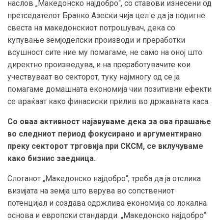
наслов „Македонско најдобро“, со ставови изнесени од
претседателот Бранко Азески чија цел е да ја подигне
свеста на македонскиот потрошувач, дека со
купување земјоделски производи и преработки
всушност сите ние му помагаме, не само на оној што
директно произведува, и на преработувачите кои
учествуваат во секторот, туку најмногу од се ја
помагаме домашната економија чии позитивни ефекти
се враќаат како финасиски прилив во државната каса.
Со оваа активност најавуваме дека за ова прашање
во следниот период фокусирано и аргументирано
преку секторот трговија при СКСМ, се вклучуваме
како бизнис заедница.
Слоганот „Македонско најдобро“, треба да ја отслика
визијата на земја што верува во сопствениот
потенцијал и создава одржлива економија со локална
основа и европски стандарди. „Македонско најдобро“