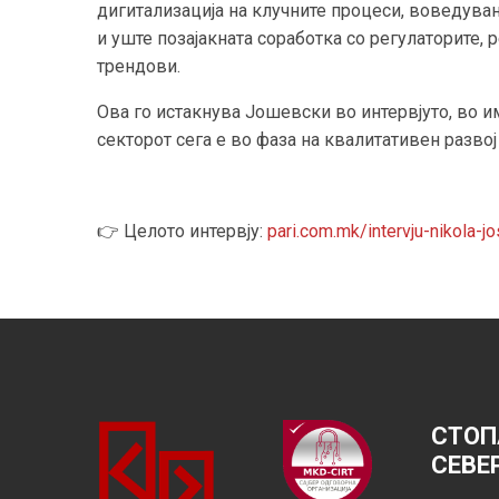
дигитализација на клучните процеси, воведува
и уште позајакната соработка со регулаторите,
трендови.
Ова го истакнува Јошевски во интервјуто, во им
секторот сега е во фаза на квалитативен развој
👉 Целото интервју:
pari.com.mk/intervju-nikola-j
СТОП
СЕВЕ