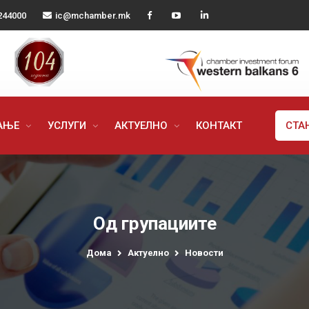
244000
ic@mchamber.mk
РАЊЕ
УСЛУГИ
АКТУЕЛНО
КОНТАКТ
СТА
Од групациите
Дома
Актуелно
Новости