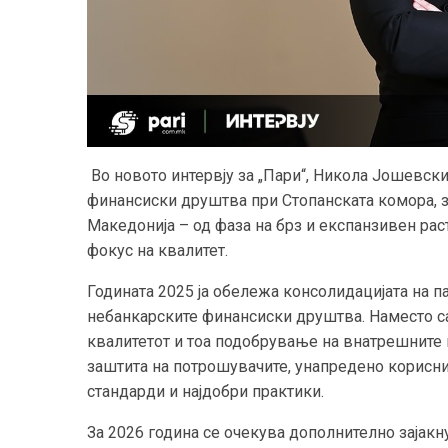
Во новото интервју за „Пари“, Никола Јошевски
финансиски друштва при Стопанската комора, з
Македонија – од фаза на брз и експанзивен рас
фокус на квалитет.
Годината 2025 ја обележа консолидацијата на п
небанкарските финансиски друштва. Наместо са
квалитетот и тоа подобрување на внатрешните 
заштита на потрошувачите, унапредено корисни
стандарди и најдобри практики.
За 2026 година се очекува дополнително зајакн