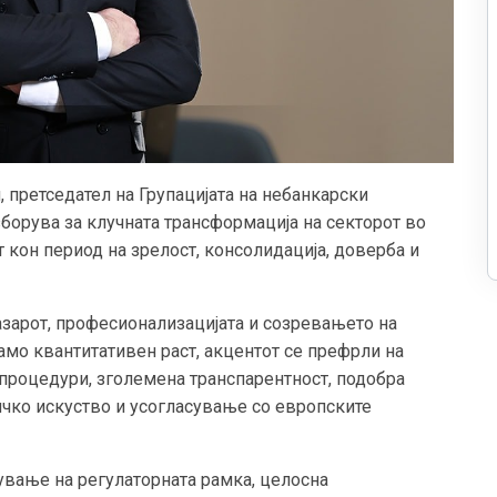
, претседател на Групацијата на небанкарски
борува за клучната трансформација на секторот во
т кон период на зрелост, консолидација, доверба и
азарот, професионализацијата и созревањето на
мо квантитативен раст, акцентот се префрли на
процедури, зголемена транспарентност, подобра
чко искуство и усогласување со европските
ување на регулаторната рамка, целосна