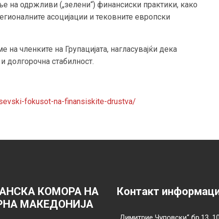
ње на одржливи („зелени“) финансиски практики, како
 регионалните асоцијации и тековните европски
е на членките на Групацијата, нагласувајќи дека
 и долгорочна стабилност.
osevski-fokusot-na-finansiskite-drustva/
АНСКА КОМОРА НА
Контакт информац
РНА МАКЕДОНИЈА
„Димитрие Чуповски“ бр.13, 1