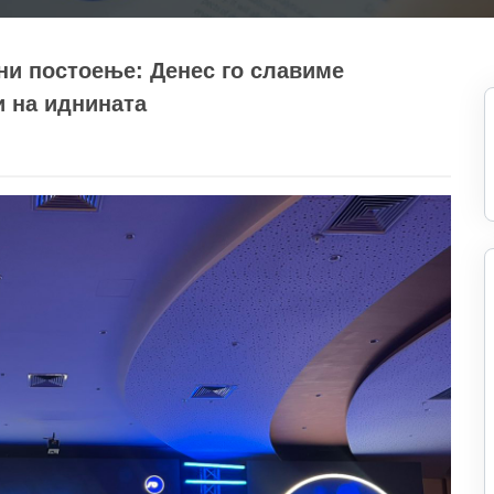
ни постоење: Денес го славиме
и на иднината