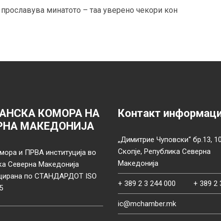
 прославува минатото – таа уверено чекори кон
АНСКА КОМОРА НА
Контакт информац
РНА МАКЕДОНИЈА
„Димитрие Чуповски“ бр.13, 1
Скопје, Република Северна
мора и ПРВА институција во
Македонија
ка Северна Македонија
цирана по СТАНДАРДОТ ISO
+ 389 2 3 244 000
+ 389 2 
5
ic@mchamber.mk