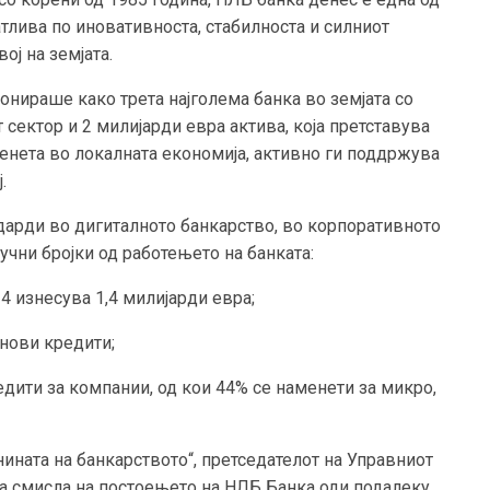
тлива по иновативноста, стабилноста и силниот
ј на земјата.
ионираше како трета најголема банка во земјата со
 сектор и 2 милијарди евра актива, која претставува
ренета во локалната економија, активно ги поддржува
.
дарди во дигиталното банкарство, во корпоративното
ни бројки од работењето на банката:
4 изнесува 1,4 милијарди евра;
 нови кредити;
едити за компании, од кои 44% се наменети за микро,
ината на банкарството“, претседателот на Управниот
та смисла на постоењето на НЛБ Банка оди подалеку