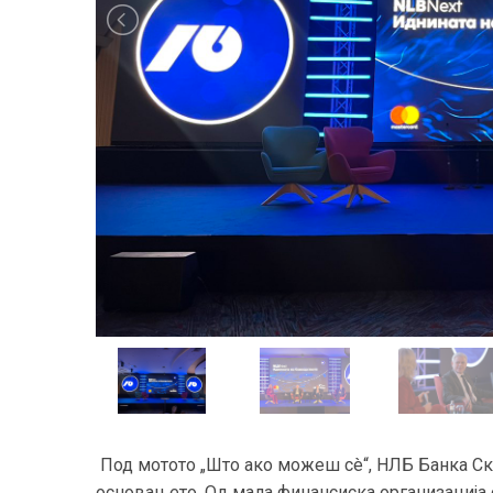
Под мотото „Што ако можеш сè“, НЛБ Банка Ско
основањето. Од мала финансиска организација 