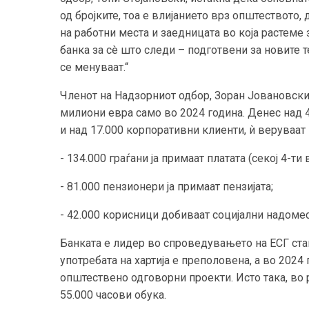
од бројките, тоа е влијанието врз општеството
на работни места и заедницата во која растеме 
банка за сè што следи – подготвени за новите т
се менуваат.“
Членот на Надзорниот одбор, Зоран Јовановски,
милиони евра само во 2024 година. Денес над 4
и над 17.000 корпоративни клиенти, ѝ веруваат
- 134.000 граѓани ја примаат платата (секој 4-ти 
- 81.000 пензионери ја примаат пензијата;
- 42.000 корисници добиваат социјални надоме
Банката е лидер во спроведувањето на ЕСГ стан
употребата на хартија е преполовена, а во 2024
општествено одговорни проекти. Исто така, во 
55.000 часови обука.