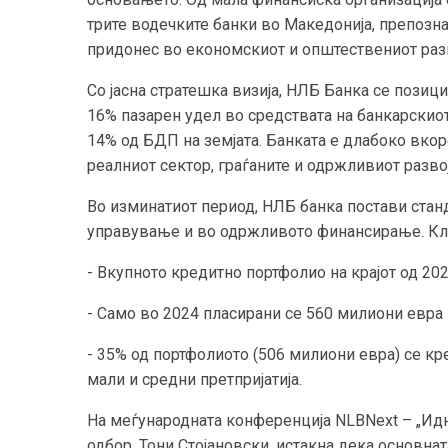
трите водечките банки во Македонија, препозна
придонес во економскиот и општествениот разво
Со јасна стратешка визија, НЛБ Банка се позиц
16% пазарен удел во средствата на банкарскиот
14% од БДП на земјата. Банката е длабоко вко
реалниот сектор, граѓаните и одржливиот развој
Во изминатиот период, НЛБ банка постави стан
управување и во одржливото финансирање. Клуч
- Вкупното кредитно портфолио на крајот од 202
- Само во 2024 пласирани се 560 милиони евра
- 35% од портфолиото (506 милиони евра) се кр
мали и средни претпријатија.
На меѓународната конференција NLBNext – „Идн
одбор, Тони Стојановски, истакна дека основна