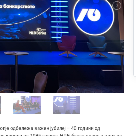
пје одбележа важен јубилеј – 40 години од
со корени од 1985 година, НЛБ банка денес е една од