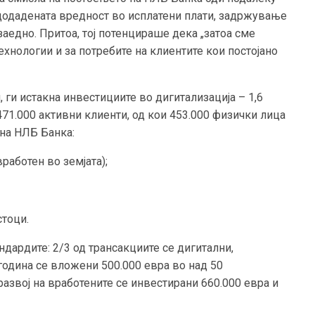
, додадената вредност во исплатени плати, задржување
заедно. Притоа, тој потенцираше дека „затоа сме
ехнологии и за потребите на клиентите кои постојано
 ги истакна инвестициите во дигитализација – 1,6
71.000 активни клиенти, од кои 453.000 физички лица
 на НЛБ Банка:
вработен во земјата);
стоци.
дардите: 2/3 од трансакциите се дигитални,
 година се вложени 500.000 евра во над 50
развој на вработените се инвестирани 660.000 евра и