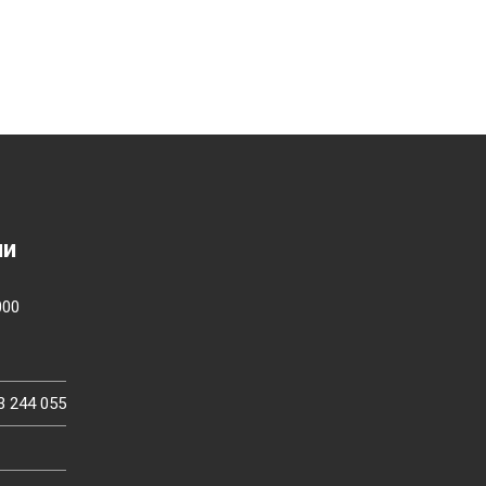
ии
000
3 244 055