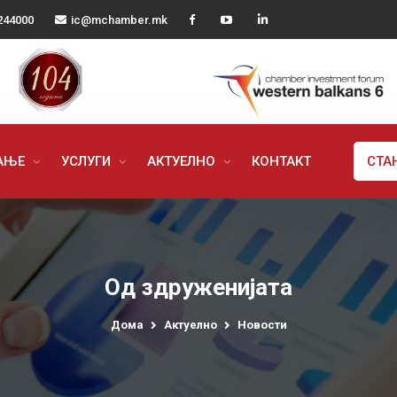
244000
ic@mchamber.mk
РАЊЕ
УСЛУГИ
АКТУЕЛНО
КОНТАКТ
СТА
Од здруженијата
Дома
Актуелно
Новости