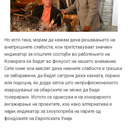
Но исто така, морам да кажам дека решавањето на
внатрешните слабости, кои претставуваат значаен
индикатор за општите состојби во работењето на
Комората ќе бидат во фокусот на нашето внимание.
Сите оние кои мислат дека нивните слабости и грешки
се заборавени, да бидат сигурни дека казната, порано
или подоцна, ќе дојде затоа што непрофесионалното
извршување на обврските не може да биде
толерирано. Истото се однесува и на хонорарното
ангажирање на проектите, кое како алтернатива е
најјак индикатор за злоупотреба на парите од
фондовите на Европската Унија.