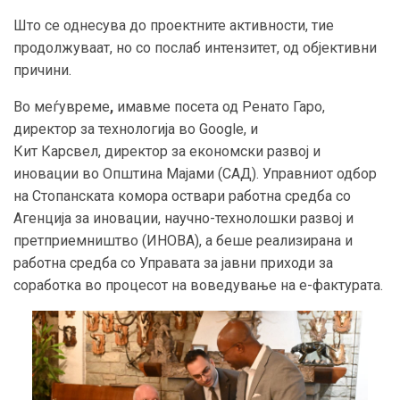
Што се однесува до проектните активности, тие
продолжуваат, но со послаб интензитет, од објективни
причини.
Во меѓувреме
,
имавме посета од Ренато Гаро,
директор за технологија во Google, и
Кит Карсвел, директор за економски развој и
иновации во Општина Мајами (САД). Управниот одбор
на Стопанската комора оствари работна средба со
Агенција за иновации, научно-технолошки развој и
претприемништво (ИНОВА), а беше реализирана и
работна средба со Управата за јавни приходи за
соработка во процесот на воведување на е-фактурата.