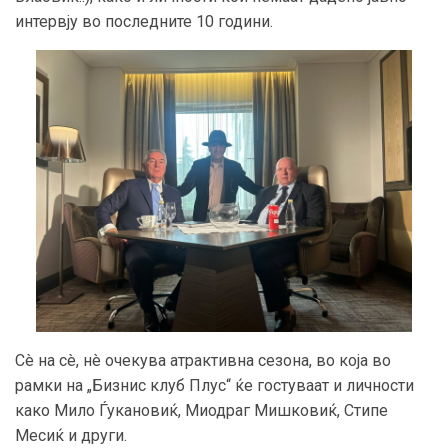
интервју во последните 10 години.
Сè на сè, нè очекува атрактивна сезона, во која во
рамки на „Бизнис клуб Плус“ ќе гостуваат и личности
како Мило Ѓукановиќ, Миодраг Мишковиќ, Стипе
Месиќ и други.