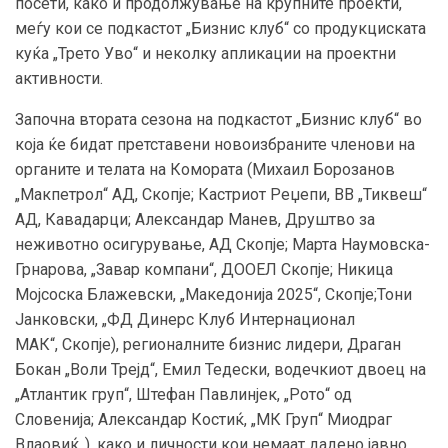
посети, како и продолжување на крупните проекти,
меѓу кои се подкастот „Бизнис клуб“ со продукциската
куќа „Трето Уво“ и неколку апликации на проектни
активности.
Започна втората сезона на подкастот „Бизнис клуб“ во
која ќе бидат претставени новоизбраните членови на
органите и телата на Комората (Михаил Борозанов
„Макпетрол“ АД, Скопје; Кастриот Реџепи, ВВ „Тиквеш“
АД, Кавадарци; Александар Манев, Друштво за
неживотно осигурување, АД Скопје; Марта Наумовска-
Грнарова, „Завар компани“, ДООЕЛ Скопје; Никица
Мојсоска Блажевски, „Македонија 2025“, Скопје;Тони
Јанковски, „ФД Динерс Клуб Интернационал
МАК“, Скопје), регионалните бизнис лидери, Драган
Бокан „Воли Трејд“, Емил Тедески, водечкиот двоец на
„Атлантик груп“, Штефан Павлинјек, „Рото“ од
Словенија; Александар Костиќ, „МК Груп“ Миодраг
Влаовиќ..), како и личности кои немаат дадено јавно