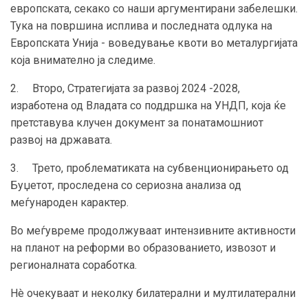
европската, секако со наши аргументирани забелешки.
Тука на површина исплива и последната одлука на
Европската Унија - воведување квоти во металургијата
која внимателно ја следиме.
2. Второ, Стратегијата за развој 2024 -2028,
изработена од Владата со поддршка на УНДП, која ќе
претставува клучен документ за понатамошниот
развој на државата.
3. Трето, проблематиката на субвенционирањето од
Буџетот, проследена со сериозна анализа од
меѓународен карактер.
Во меѓувреме продолжуваат интензивните активности
на планот на реформи во образованието, извозот и
регионалната соработка.
Нè очекуваат и неколку билатерални и мултилатерални