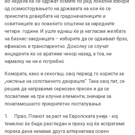
Во недела ќе се одржат осмите по ред локални избори
од осамостојувањето на државата на кои ќе се
преиспита довербата на градоначалниците и
советниците во повеќето општини за наредните
четири години. И уште еднаш ќе ја нагласам желбата
на бизнис-заедницата – изборите да се одвиваат брзо,
ефикасно и транспарентно. Доколку се случат
инциденти ќе се вратиме чекор назад, а тоа, ни
најмалку не ни е потребно.
Комората, како и секогаш, овој период го користи за
„чистење на сопственото двориште“. Така овој пат, се
решив да направиме сериозен пресек и да се
посветиме на три клучни елементи, значајни за
понатамошното приоритетно постапување.
1. Прво, Планот за раст на Европската унија - кој
темелно ќе биде разгледан и преку кој ќе испратиме
порака дека немаме друга алтернатива освен