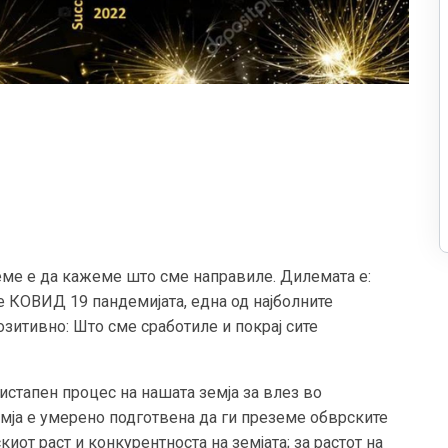
реме е да кажеме што сме направиле. Дилемата е:
се КОВИД 19 пандемијата, една од најболните
озитивно: Што сме сработиле и покрај сите
истапен процес на нашата земја за влез во
емја е умерено подготвена да ги преземе обврските
киот раст и конкурентноста на земјата; за растот на