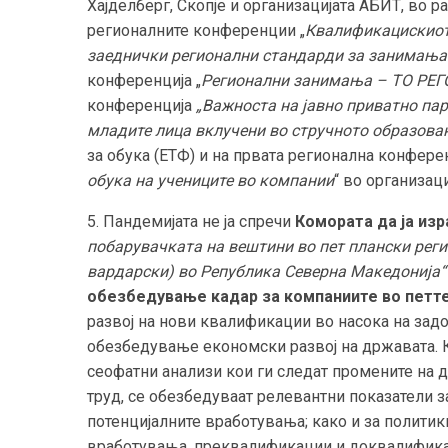
Хајделберг, Скопје и организацијата АБИТ, во р
регионалните конференции „
Квалификацискиот 
заеднички регионални стандарди за занимања
конференција „
Регионални занимања – ТО РЕГ
конференција
„Важноста на јавно приватно пар
младите лица вклучени во стручното образова
за обука (ЕТФ) и на првата регионална конферен
обука на учениците во компании
“ во организац
5. Пандемијата не ја спречи
Комората да ја изр
побарувачката на вештини во пет плански регио
вардарски) во Република Северна Македонија“ 
обезбедување кадар за компаниите во петте
развој на нови квалификации во насока на зад
обезбедување економски развој на државата. 
сеофатни анализи кои ги следат промените на 
труд, се обезбедуваат релевантни показатели з
потенцијалните вработувања; како и за политик
вработувања, преквалификации и доквалификац