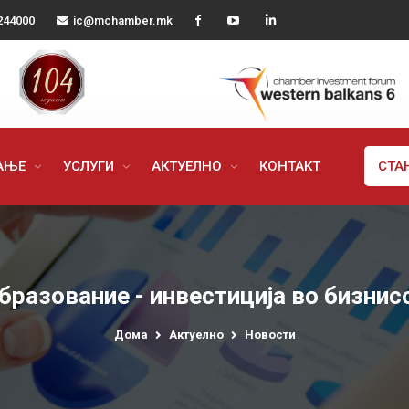
244000
ic@mchamber.mk
РАЊЕ
УСЛУГИ
АКТУЕЛНО
КОНТАКТ
СТА
бразование - инвестиција во бизнис
Дома
Актуелно
Новости