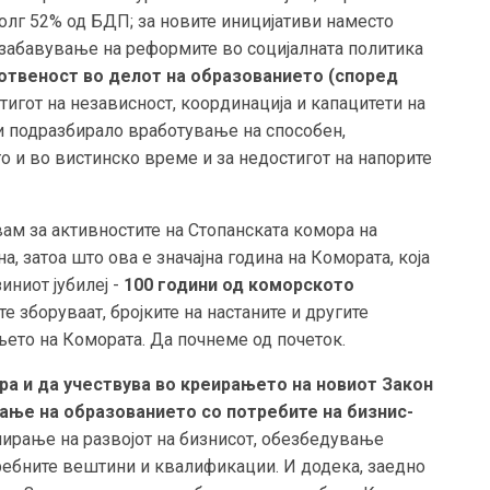
олг 52% од БДП; за новите иницијативи наместо
а забавување на реформите во социјалната политика
отвеност во делот на образованието (според
игот на независност, координација и капацитети на
би подразбирало вработување на способен,
о и во вистинско време и за недостигот на напорите
вам за активностите на Стопанската комора на
, затоа што ова е значајна година на Комората, која
иниот јубилеј -
100 години од коморското
е зборуваат, бројките на настаните и другите
њето на Комората. Да почнеме од почеток.
ра и да учествува во креирањето на новиот Закон
вање на образованието со потребите на бизнис-
ирање на развојот на бизнисот, обезбедување
ребните вештини и квалификации. И додека, заедно