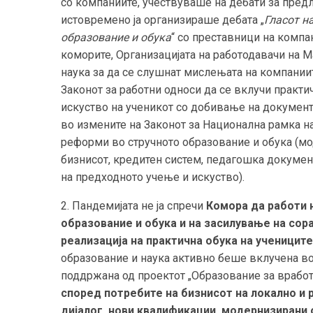
со компаниите, учествуваше на дебати за предл
истовремено ја организираше дебата „
Гласот н
образование и обука
“ со преставници на компа
коморите, Организацијата на работодавачи на 
наука за да се слушнат мислењата на компании
Законот за работни односи да се вклучи практи
искуство на ученикот со добивање на документ,
во измените на Законот за Национална рамка н
реформи во стручното образование и обука (м
бизнисот, кредитен систем, педагошка докумен
на предходното учење и искуство).
2. Пандемијата не ја спречи
Комора да работи 
образование и обука и на засилување на сор
реализација на практична обука на ученицит
образование и наука активно беше вклучена во
поддржана од проектот „Образование за вработ
според потребите на бизнисот на локално и 
дијалог, нови квалификации, модернизирани 