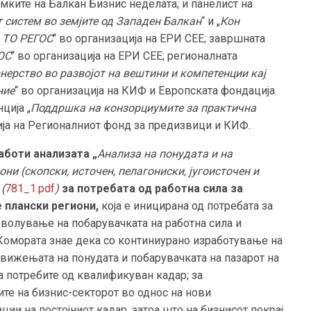
амките на Балкан Бизнис неделатa; и панелист на
систем во земјите од Западен Балкан
“ и „
Кон
 ТО РЕГОС
“ во организација на ЕРИ СЕЕ; завршната
ОС
“ во организација на ЕРИ СЕЕ; регионалната
нерство во развојот на вештини и компетенции кај
ние
“ во организација на КИФ и Европската фондација
ција „
Поддршка на конзорциумите за практична
ија на Регионалниот фонд за предизвици и КИФ.
аботи анализата „
Анализа на понудата и на
ни (скопски, источен, пелагониски, југоисточен и
(
781_1.pdf
)
за потребата од работна сила за
 плански региони,
која е иницирана од потребата за
оволување на побарувачката на работна сила и
Комората знае дека со континиурано изработување на
движењата на понудата и побарувачката на пазарот на
а потребите од квалификуван кадар; за
ите на бизнис-секторот во однос на нови
ии на постојниот кадар
,
затоа што
на бизнисот покрај