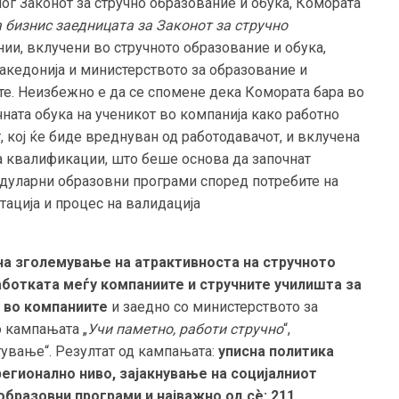
ог Законот за стручно образование и обука, Комората
а бизнис заедницата за Законот за стручно
нии, вклучени во стручното образование и обука,
Македонија и министерството за образование и
те. Неизбежно е да се спомене дека Комората бара во
чната обука на ученикот во компанија како работно
 кој ќе биде вреднуван од работодавачот, и вклучена
а квалификации, што беше основа да започнат
одуларни образовни програми според потребите на
тација и процес на валидација
на зголемување на атрактивноста на стручното
аботката меѓу компаниите и стручните училишта за
е во компаниите
и заедно со министерството за
 кампањата „
Учи паметно, работи стручно
“,
ување“. Резултат од кампањата:
уписна политика
регионално ниво, зајакнување на социјалниот
образовни програми и најважно од сѐ:
211