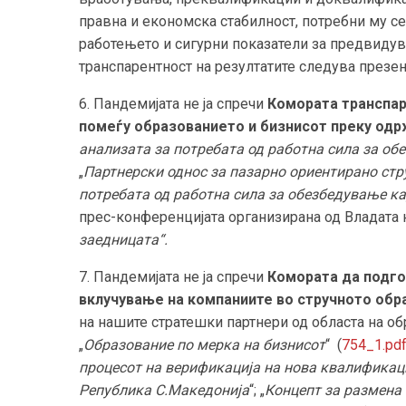
правна и економска стабилност, потребни му с
работењето и сигурни показатели за предвидув
транспарентност на резултатите следува презент
6. Пандемијата не ја спречи
Комората транспар
помеѓу образованието и бизнисот
преку од
анализата за потребата од работна сила за об
„
Партнерски однос за пазарно ориентирано стр
потребата од работна сила за обезбедување ка
прес-конференцијата организирана од Владата 
заедницата“.
7. Пандемијата не ја спречи
Комората да подго
вклучување на компаниите во стручното обра
на нашите стратешки партнери од областа на о
„
Образование по мерка на бизнисот
“ (
754_1.pd
процесот на верификација на нова квалификац
Република С.Македонија
“; „
Концепт за размена