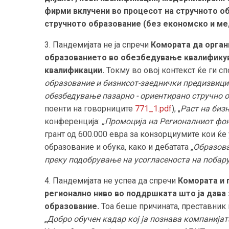
фирми
вклучени
во процесот на стручното о
стручн
ото образование (без економско и м
3. Пандемијата не ја спречи
Комората да орган
образованието
во обезбедување квалификува
квалификации.
Токму во овој контекст ќе ги 
образование и бизнисот-заеднички предизвици
обезбедување пазарно - ориентирано стручно 
поенти на говорниците
771_1.pdf
), „
Раст на бизн
конференција:
„Промоција на Регионалниот фо
грант од 600.000 евра за конзорциумите кои ќе
образование и обука, како и дебатата „
Образова
преку подобрување на усогласеноста на побар
4. Пандемијата не успеа да спречи
Комората и 
регионално ниво
во поддршката што ја дава
образование.
Тоа беше причината, преставник 
„
Добро обучен кадар кој ја познава компанијат