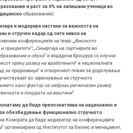
бразование
и
раст за
6%
на запишани ученици во
едицинско
образование).
изира
и модерира настани за важноста на
н и стручен кадар од сите нивоа на
споменам конференциите на тема:
„
Високото
 и приоритети“;
„
Синергија на партнерите во
образование и обука
“ и издадена брошура со клучни
исот преку развој на вработените
“ и националната
нд за предизвици
“ и отворениот повик за доделување
 учествуваат во зајакнување на стручното
нието како фактор за забрзан регионален развој
увачката и понудата на вештини
“.
понатаму да биде препознатлива
на национално и
 за обезбедување функционално стручното
на Комората да биде модератор на конференцијата
а
“ организирана од Институтот за бизнис и менаџмент,