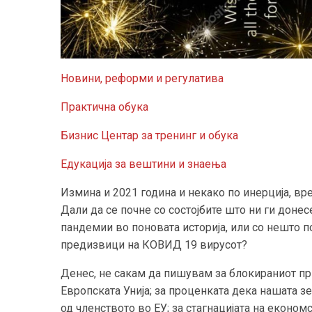
Новини, реформи и регулатива
Практична обука
Бизнис Центар за тренинг и обука
Едукација за вештини и знаења
Измина и 2021 година и некако по инерција, в
Дали да се почне со состојбите што ни ги доне
пандемии во поновата историја, или со нешто п
предизвици на КОВИД 19 вирусот?
Денес, не сакам да пишувам за блокираниот пр
Европската Унија; за проценката дека нашата з
од членството во ЕУ; за стагнацијата на економс