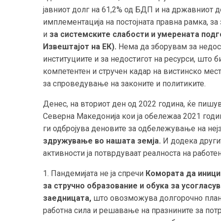
јавниот долг на 61,2% од БДП и на државниот д
имплементација на постојната правна рамка, з
и
за системските слабости и умерената подг
Извештајот на ЕК).
Нема да зборувам за недост
институциите и за недостигот на ресурси, што 
компетентен и стручен кадар на вистинско мест
за спроведување на законите и политиките.
Денес, на вториот ден од 2022 година, ќе пишу
Северна Македонија кои ја обележаа 2021 година
ги одбројува деновите за одбележување на нејз
здружување во нашата земја.
И додека другит
активности ја потврдуваат реалноста на работе
1. Пандемијата не ја спречи
Комората да иници
за стручно образование и обука за усогласу
заедницата,
што овозможува долгорочно план
работна сила и решавање на празнините за пот