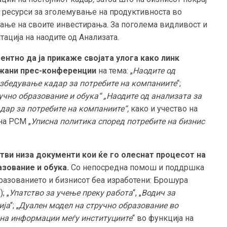
е ресурси за зголемување на продуктивноста во
ање на своите инвестирања. За поголема видливост и
ација на наодите од Анализата.
ентно да ја прикаже
својата улога како линк
ржани прес-конференции
на тема: „
Наодите од
езбедување кадар за потребите на компаниите
“;
учно образование и обука“
„Наодите од анализата за
дар за потребите на компаниите“
,
како и учество на
на РСМ „
Уписна политика според потребите на бизнис
тви низа документи кои ќе го олеснат процесот на
зование и обука.
Со непосредна помош и поддршка
бразованието и бизнисот беа изработени: Брошура
f
); „
Упатство за учење преку работа
“, „
Водич за
ија
“; „
Дуален модел на стручно образование во
 на информации меѓу институциите
“ во функција на