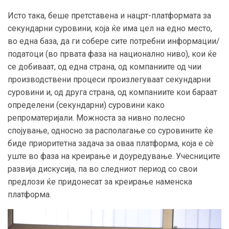
Исто така, беше претставена и нацрт-платформата за
секундарни суровини, која ќе има цел на едно место,
во една база, да ги собере сите потребни информации/
податоци (во првата фаза на национално ниво), кои ќе
се добиваат, од една страна, од компаниите од чии
производствени процеси произлегуваат секундарни
суровини и, од друга страна, од компаниите кои бараат
определени (секундарни) суровини како
репроматеријали. Можноста за нивно полесно
спојување, односно за располагање со суровините ќе
биде приоритетна задача за оваа платформа, која е сѐ
уште во фаза на креирање и доуредување. Учесниците
развија дискусија, па во следниот период со свои
предлози ќе придонесат за креирање наменска
платформа.