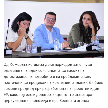
Од Комората истакнаа дека периодов започнува
размената на идеи со членките, во насока на
детектирање на потребите и на проблемите кои,
преточени во предлози на компаниите членки, би биле
земени предвид при разработката на проектни идеи.
ЕУ, како најголем донатор, акцентот го става врз
циркуларната економија и врз Зелената агенда.