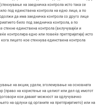
 (стекнување на заедничка контрола исто така се
било под единствена контрола на едно лице, а по
родолжи да има заедничка контрола со друго лице
приатието било под заедничка контрола, а по
ќе стекне единствена контрола (вклучувајќи и
ќе контролира едно или повеќе претпријатија) исто
ај кога лицето кое стекнува единствена контрола
ување на акции, удели, зголемување на основната
ор (право на користење на целиот или дел од имотот
 договори кои даваат можност за одлучувачко
њето на одлуки од органите на претпријатието) или на