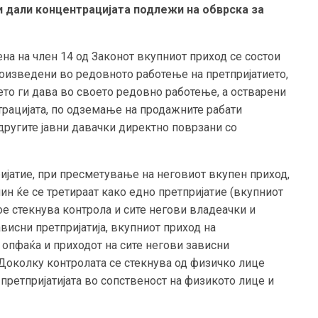
и дали концентрацијата подлежи на обврска за
ена на член 14 од Законот вкупниот приход се состои
роизведени во редовното работење на претпријатието,
ието ги дава во своето редовно работење, а остварени
трацијата, по одземање на продажните рабати
 другите јавни давачки директно поврзани со
ијатие, при пресметување на неговиот вкупен приход,
чин ќе се третираат како едно претпријатие (вкупниот
ое стекнува контрола и сите негови владеачки и
ависни претпријатија, вкупниот приход на
о опфаќа и приходот на сите негови зависни
. Доколку контролата се стекнува од физичко лице
претпријатијата во сопственост на физикото лице и