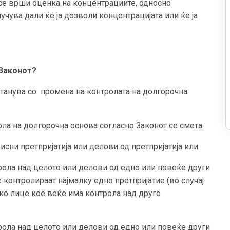
 се врши оценка на концентрациите, односно
учува дали ќе ја дозволи концентрацијата или ќе ја
 Законот?
станува со промена на контролата на долгорочна
ла на долгорочна основа согласно Законот се смета:
исни претпријатија или делови од претпријатија или
рола над целото или делови од едно или повеќе други
 контролираат најмалку едно претпријатие (во случај
чко лице кое веќе има контрола над друго
рола над целото или делови од едно или повеќе други