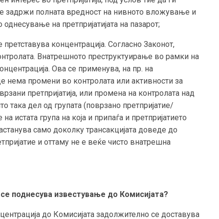
се задржи полната вредност на нивното вложување и
 однесување на претпријатијата на пазарот;
е претставува концентрација. Согласно Законот,
онтролата. Внатрешното преструктуирање во рамки на
онцентрација. Ова се применува, на пр. на
е нема промени во контролата или активности за
рзани претпријатија, или промена на контролата над
сто така дел од групата (поврзано претпријатие/
на истата група на која и припаѓа и претпријатието
настанува само доколку трансакцијата доведе до
тпријатие и оттаму не е веќе чисто внатрешна
 се поднесува известување до Комисијата?
центрација до Комисијата задолжително се доставува