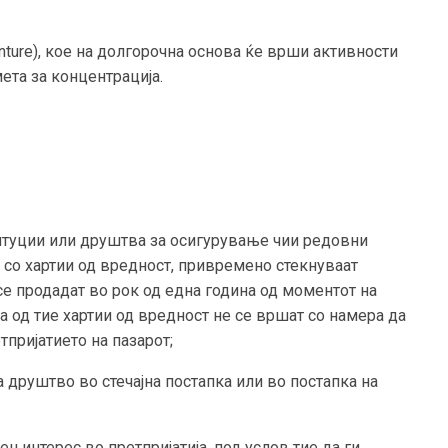
ture), кое на долгорочна основа ќе врши активности
ета за концентрација.
итуции или друштва за осигурување чии редовни
 со хартии од вредност, привремено стекнуваат
се продадат во рок од една година од моментот на
 од тие хартии од вредност не се вршат со намера да
тпријатието на пазарот;
а друштво во стечајна постапка или во постапка на
 интерес во претпријатија, под услов тие да ги