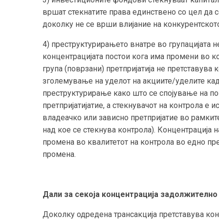
вршат стекнатите права единствено со цел да 
доколку не се врши влијание на конкурентското
4) преструктурирањето внатре во групацијата н
концентрацијата постои кога има промени во к
група (поврзани) претпријатија не претставува к
зголемување на уделот на акциите/уделите кад
преструктурирање како што се спојување на пов
претпријатијатие, а стекнувачот на контрола е и
владеачко или зависно претпријатие во рамките 
над кое се стекнува контрола). Концентрација 
промена во квалитетот на контрола во едно пре
промена.
Дали за секоја концентрација задолжително
Доколку одредена трансакција претставува кон