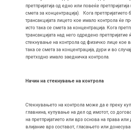
претпријатија од едно или повеќе претпријатија
смета за концентрација). Кога претпријатието 
трансакцијата лицето кое имало контрола ќе п
исто така се смета за концентрација. Кога прет
трансакцијата над него одредено претпријатие 
стекнување на контрола од физичко лице кое ве
така се смета за концентрација, дури и во случ
претходно имало заедничка контрола.
Начин на стекнување на контрола
Стекнувањето на контрола може да е преку куп
главнина, купување на дел од имотот, со догов
на претпријатието или врз основа на права или
влијание врз составот, гласањето или донесува