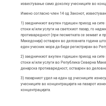
известување само доколку учесниците во конце
Имено согласно член 14 од Законот, известувањ
1) заедничкиот вкупен годишен приход на сите 
стоки и/или услуги на светскиот пазар, го над
противвредност (при песметката се земаат и п
Македонија) остварен во деловната година што 
еден учесник мора да биде регистриран во Ре
2) заедничкиот вкупен годишен приход на сите 
стоки и/или услуги во Република Северна Маке
денарска противвредност, остварен во деловна
3) пазарниот удел на еден од учесниците изнес
учесниците во концентрацијата на пазарот изне
концентрацијата.