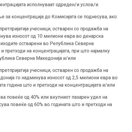
нтрацијата исполнуваат одреден/и услов/и.
е за концентрација до Комисијата се поднесува, ако:
претпријатија учесници, остварен со продажба на
минува износот од 10 милиони евра во денарска
риходите остварени во Република Северна
и претходи на концентрацијата, при што најмалку
публика Северна Македонија и/или
претпријатија учесници, остварен со продажба на
донија го надминува износот од 2,5 милиони евра во
та година што и претходи на концентрацијата и/или
ува повеќе од 40% или вкупниот пазарен удел на
сува повеќе од 60% во годината што и претходи на