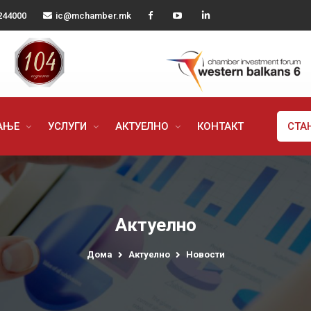
244000
ic@mchamber.mk
РАЊЕ
УСЛУГИ
АКТУЕЛНО
КОНТАКТ
СТА
Актуелно
Дома
Актуелно
Новости