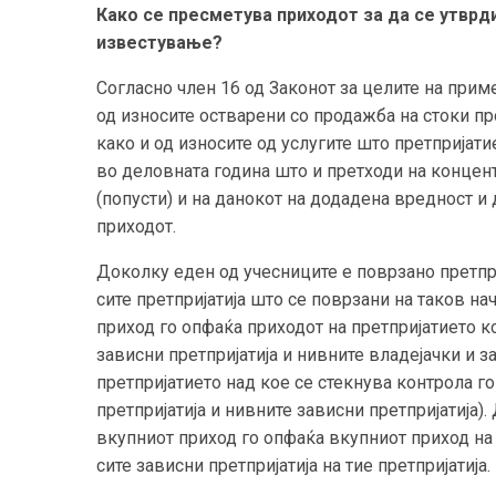
Како се пресметува приходот за да се утврд
известување?
Согласно член 16 од Законот за целите на прим
од износите остварени со продажба на стоки п
како и од износите од услугите што претпријат
во деловната година што и претходи на концен
(попусти) и на данокот на додадена вредност и
приходот.
Доколку еден од учесниците е поврзано претпр
сите претпријатија што се поврзани на таков на
приход го опфаќа приходот на претпријатието к
зависни претпријатија и нивните владејачки и з
претпријатието над кое се стекнува контрола г
претпријатија и нивните зависни претпријатија)
вкупниот приход го опфаќа вкупниот приход на 
сите зависни претпријатија на тие претпријатија.