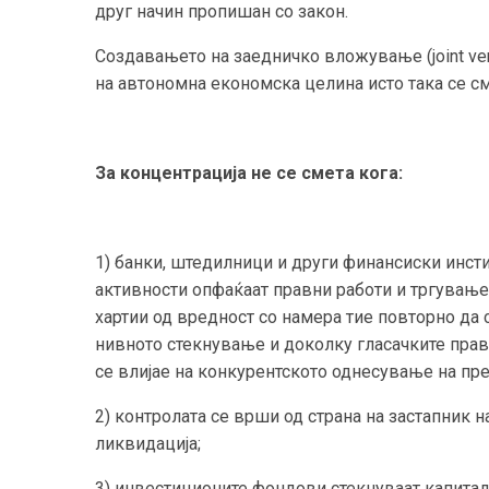
друг начин пропишан со закон.
Создавањето на заедничко вложување (joint ven
на автономна економска целина исто така се см
За концентрација не се смета кога:
1) банки, штедилници и други финансиски инст
активности опфаќаат правни работи и тргување
хартии од вредност со намера тие повторно да 
нивното стекнување и доколку гласачките права
се влијае на конкурентското однесување на пре
2) контролата се врши од страна на застапник н
ликвидација;
3) инвестиционите фондови стекнуваат капитален