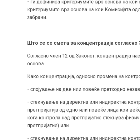
- ги дефинира критериумите врз основа на кои
критериумите врз основа на кои Комисијата одл
забрани.
Што се се смета за концентрација согласно
Согласно член 12 од Законот, концентрација на
основа.
Како концентрација, односно промена на контро
- спојување на две или повеќе претходно незав
- стекнување на директна или индиректна конт
претпријатија од едно или повеќе лица кои веќе
кога контрола над претпријатие стекнува физи
претпријатие) или
- стекнување на директна или индиректна конт