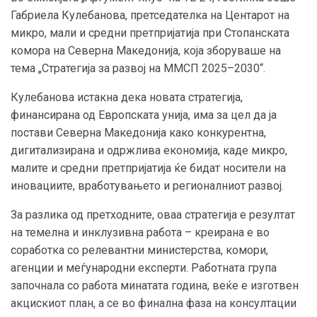
Габриела Кулебанова, претседателка на Центарот на
микро, мали и средни претпријатија при Стопанската
комора на Северна Македонија, која зборуваше на
тема „Стратегија за развој на ММСП 2025–2030“.
Кулебанова истакна дека новата стратегија,
финансирана од Европската унија, има за цел да ја
постави Северна Македонија како конкурентна,
дигитализирана и одржлива економија, каде микро,
малите и средни претпријатија ќе бидат носители на
иновациите, вработувањето и регионалниот развој.
За разлика од претходните, оваа стратегија е резултат
на темелна и инклузивна работа – креирана е во
соработка со релевантни министерства, комори,
агенции и меѓународни експерти. Работната група
започнала со работа минатата година, веќе е изготвен
акцискиот план, а се во финална фаза на консултации