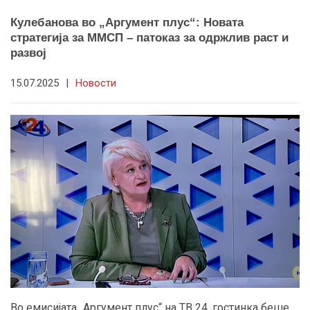
Кулебанова во „Аргумент плус“: Новата
стратегија за ММСП – патоказ за одржлив раст и
развој
15.07.2025
|
Новости
Во емисијата „Аргумент плус“ на ТВ 24, гостинка беше