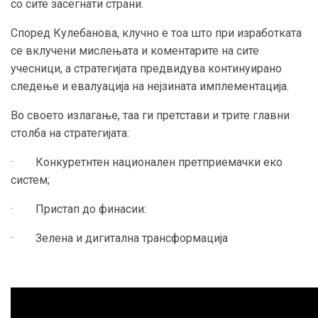
со сите засегнати страни.
Според Кулебанова, клучно е тоа што при изработката
се вклучени мислењата и коментарите на сите
учесници, а стратегијата предвидува континуирано
следење и евалуација на нејзината имплементација.
Во своето излагање, таа ги претстави и трите главни
столба на стратегијата:
· Конкуретнтен национален претприемачки еко
систем;
· Пристап до финасии:
· Зелена и дигитална трансформација