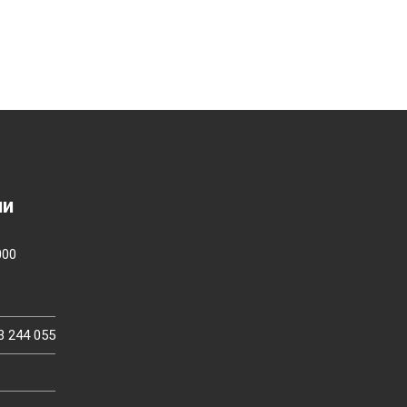
ии
000
3 244 055