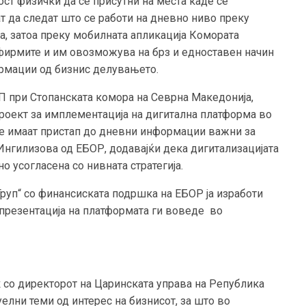
ст физички да се присутни на места каде се
т да следат што се работи на дневно ниво преку
а, затоа преку мобилната апликација Комората
ирмите и им овозможува на брз и едноставен начин
ормации од бизнис делувањето.
П при Стопанската комора на Севрна Македонија,
проект за имплементација на дигитална платформа во
ќе имаат пристап до дневни информации важни за
 Ингилизова од ЕБОР, додавајќи дека дигитализацијата
о усогласена со нивната стратегија.
уп“ со финансиската подршка на ЕБОР ја изработи
презентација на платформата ги воведе во
к со директорот на Царинската управа на Република
елни теми од интерес на бизнисот, за што во