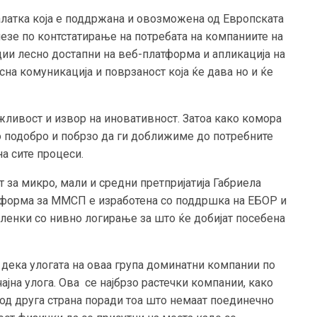
алатка која е поддржана и овозможена од Европската
лезе по контстатирање на потребата на компаниите на
ии лесно достапни на веб-платформа и апликација на
сна комуникација и поврзаност која ќе дава но и ќе
ливост и извор на иновативност. Затоа како комора
о подобро и побрзо да ги доближиме до потребните
а сите процеси.
т за микро, мали и средни претпријатија Габриела
атформа за ММСП е изработена со поддршка на ЕБОР и
членки со нивно логирање за што ќе добијат посебена
 дека улогата на оваа група доминатни компании по
чајна улога. Ова се најбрзо растечки компании, како
 од друга страна поради тоа што немаат поединечно