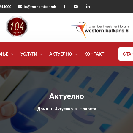
244000
ic@mchamber.mk
РАЊЕ
УСЛУГИ
АКТУЕЛНО
КОНТАКТ
СТА
Актуелно
Дома
Актуелно
Новости