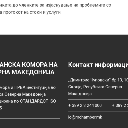
кета до членките за изјаснување на проблемите со
 протокот на стоки и услуги.
АНСКА КОМОРА НА
Контакт информац
РНА МАКЕДОНИЈА
„Димитрие Чуповски“ бр.13, 1
Скопје, Република Северна
мора и ПРВА институција во
Македонија
ка Северна Македонија
цирана по СТАНДАРДОТ ISO
+ 389 2 3 244 000
+ 389 2 
5
ic@mchamber.mk