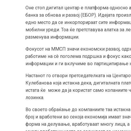
Оне стоп дигитал центар е платформа односно 
банка за обнова и развој (ЕБОР). Идејата произ
едно место да се инкорпорираат сите информац
мобилни уреди. Тоа ќе претставува алатка за ле
разменува информации.
Фокусот на ММСП значи економски развој, одрж
работиме на сè поголема подршка и фокус как
информации и ги вклучиме во партиципирање н
Настанот го отвори претседателката на Центаро
Кулебанова која истакна дека, дигиталната пл
истата ќе може да ја користат само копаниите 
лозинка.
Во своето обраќање до компаниите таа истакна
број и вработени во секоја економија имаат зна
форма на делување, вработуваат многу лица, а