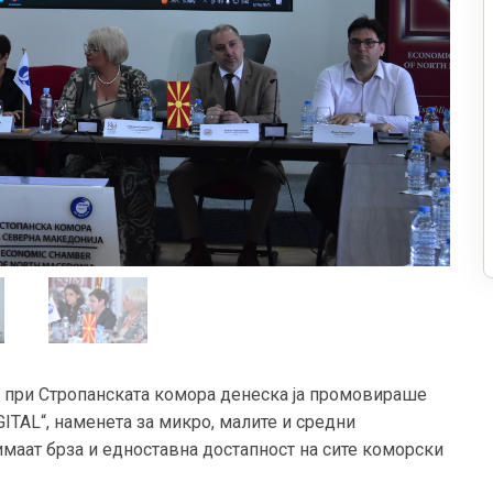
ја при Стропанската комора денеска ја промовираше
TAL“, наменета за микро, малите и средни
 имаат брза и едноставна достапност на сите коморски