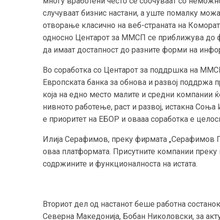
многу вработени често се соочуваат со неможно
случуваат бизнис настани, а уште помалку можа
отворање класично на веб-страната на Коморат
односно Центарот за ММСП се приближува до ф
да имаат достапност до разните форми на инф
Во соработка со Центарот за поддршка на ММС
Европската банка за обнова и развој поддржа 
која на едно место малите и средни компании 
нивното работење, раст и развој, истакна Соња
е приоритет на ЕБОР и овааа соработка е целосн
Илија Серафимов, преку фирмата „Серафимов Гр
оваа платформата. Присутните компании преку 
содржините и функционалноста на истата.
Вториот дел од настанот беше работна состано
Северна Македонија, Бобан Николовски, за акту