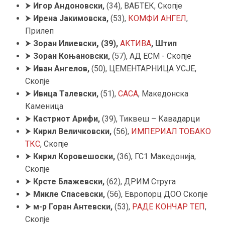
⮞
Игор Андоновски,
(34), ВАБТЕК, Скопје
⮞
Ирена Јакимовска,
(53),
КОМФИ АНГЕЛ
,
Прилеп
⮞
Зоран
Илиевски
,
(39),
АКТИВА
, Штип
⮞
Зоран Коњановски
,
(57), АД ЕСМ - Скопје
⮞
Иван Ангелов
,
(50), ЦЕМЕНТАРНИЦА УСЈЕ,
Скопје
⮞
Ивица Талевски,
(51),
САСА
, Македонска
Каменица
⮞
Кастриот Арифи,
(39), Тиквеш – Кавадарци
⮞
Кирил Величковски,
(56),
ИМПЕРИАЛ ТОБАКО
ТКС
, Скопје
⮞
Кирил Коровешоски
,
(36), ГС1 Македонија,
Скопје
⮞
Крсте Блажевски
,
(62), ДРИМ Струга
⮞
Микле Спасевски
,
(56), Европорц ДОО Скопје
⮞
м-р Горан Антевски,
(53),
РАДЕ КОНЧАР ТЕП
,
Скопје