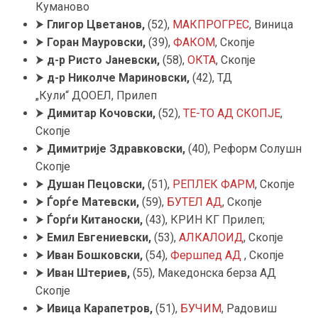
Куманово
⮞
Глигор
Цветанов,
(52),
МАКПРОГРЕС
, Виница
⮞
Горан Мауровски
,
(39),
ФАКОМ
, Скопје
⮞
д-р Ристо Јаневски,
(58),
ОКТА
, Скопје
⮞
д-р Николче Мариновски
,
(42), ТД
„Кули“ ДООЕЛ, Прилеп
⮞
Димитар Кочовски,
(52),
ТЕ-ТО АД СКОПЈЕ
,
Скопје
⮞
Димитрије Здравковски
,
(40), Реформ Солушн
Скопје
⮞
Душан Пецовски,
(51),
РЕПЛЕК ФАРМ
, Скопје
⮞
Ѓорѓе Матевски,
(59),
БУТЕЛ АД
, Скопје
⮞
Ѓорѓи Китаноски,
(43), КРИН КГ Прилеп;
⮞
Емил Евгениевски
,
(53),
АЛКАЛОИД
, Скопје
⮞
Иван Бошковски,
(54),
Фершпед АД
, Скопје
⮞
Иван Штериев
,
(55), Македонска берза АД
Скопје
⮞
Ивица Карапетров,
(51),
БУЧИМ
, Радовиш