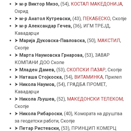
⮞
м-р Виктор Мизо,
(54),
КОСТАЛ МАКЕДОНИЈА
,
Охрид
⮞
м-р Анатол Кутревски,
(43),
ПЕКАБЕСКО
, Скопје
⮞
м-р Александар Гечев,
(36), ИГМ ТРЕЈД,
Кавадарци
⮞
Марија Дуковска-Павловска,
(50),
МАКСТИЛ
,
Скопје
⮞
Марта Наумовска Грнарова
,
(53), ЗАВАР
КОМПАНИ ДОО Скопе
⮞
Младен Дамев,
(53),
СКОПСКИ ПАЗАР
, Скопје
⮞
Наташа Стојкоска,
(54),
ВИТАМИНКА
, Прилеп
⮞
Никола Наумов
,
(54), ГРАДБА ПРОМЕТ,
Кавадарци
⮞
Никола Љушев
,
(52),
МАКЕДОНСКИ ТЕЛЕКОМ
,
Скопје
⮞
Никола Рибароски
, (40), Комората на друштва
за геодетски работи, Скопје
⮞
Петар Ристевски
,
(53), ПРИНЦИП КОМЕРЦ