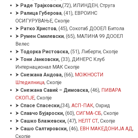
⮞
Раде Трајковски,
(72), ИЛИНДЕН, Струга
⮞
Ралица Губерова
, (41), ЕВРОИНС
ОСИГУРУВАЊЕ, Скопје
⮞
Ратко Христов
, (45), Сокотаб ДООЕЛ Битола
⮞
Румен Смилевски
, (65), МАЛИНА 99 ДООЕЛ
Велес
⮞
Тодорка Ристовска,
(51), Либерти, Скопје
⮞
Тони Јанковски
,
(33), ДИНЕРС Клуб
Интернационал МАК Скопје
⮞
Снежана Андова,
(66),
МОЖНОСТИ
Штедилница
, Скопје
⮞
Снежана Савиќ – Димовска
,
(46),
ПИВАРА
СКОПЈЕ
, Скопје
⮞
Спасе
Спасески,
(34),
АСП-ПАК
, Охрид
⮞
Славчо Бујароски,
(60),
СИГМА-СБ
, Скопје
⮞
Сашко Блажевски,
(47),
НЕЛТ СТ
, Скопје
⮞
Сашо Салтировски,
(46),
ЕВН МАКЕДОНИЈА АД
,
Скопје