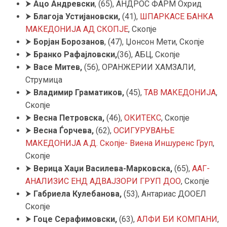
⮞
Ацо Андревски
, (65), АНДРОС ФАРМ Охрид
⮞
Благоја Устијановски,
(41),
ШПАРКАСЕ БАНКА
МАКЕДОНИЈА АД СКОПЈЕ
, Скопје
⮞
Борјан Борозанов
, (47), Џонсон Мети, Скопје
⮞
Бранко Рафајловски,
(36), АБЦ, Скопје
⮞
Васе Митев,
(56), ОРАНЖЕРИИ ХАМЗАЛИ,
Струмица
⮞
Владимир Граматиков,
(45),
ТАВ МАКЕДОНИЈА
,
Скопје
⮞
Весна Петровска,
(46),
ОКИТЕКС
, Скопје
⮞
Весна Ѓорчева,
(62),
ОСИГУРУВАЊЕ
МАКЕДОНИЈА А.Д. Скопје- Виена Иншуренс Груп
,
Скопје
⮞
Верица Хаџи Василева-Марковска,
(65),
ААГ-
АНАЛИЗИС ЕНД АДВАЈЗОРИ ГРУП ДОО
, Скопје
⮞
Габриела Кулебанова
,
(53), Антариас ДООЕЛ
Скопје
⮞
Гоце Серафимовски,
(63),
АЛФИ БИ КОМПАНИ
,