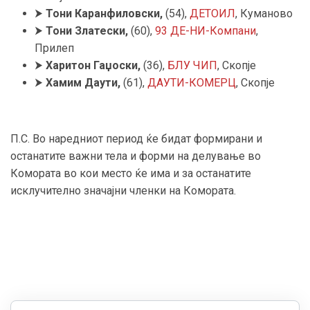
⮞
Тони Каранфиловски,
(54),
ДЕТОИЛ
, Куманово
⮞
Тони Златески,
(60),
93 ДЕ-НИ-Компани
,
Прилеп
⮞
Харитон Гаџоски,
(36),
БЛУ ЧИП
, Скопје
⮞
Хамим Даути,
(61),
ДАУТИ-КОМЕРЦ
, Скопје
П.С. Во наредниот период ќе бидат формирани и
останатите важни тела и форми на делување во
Комората во кои место ќе има и за останатите
исклучително значајни членки на Комората.