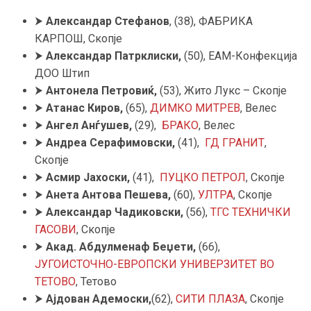
⮞
Александар Стефанов
, (38), ФАБРИКА
КАРПОШ, Скопје
⮞
Александар Патрклиски
,
(50), ЕАМ-Конфекција
ДОО Штип
⮞
Антонела Петровиќ,
(53), Жито Лукс – Скопје
⮞
Атанас Киров,
(65),
ДИМКО МИТРЕВ
, Велес
⮞
Ангел
Анѓушев,
(29),
БРАКО
, Велес
⮞
Андреа Серафимовски
,
(41),
ГД ГРАНИТ
,
Скопје
⮞
Асмир Јахоски,
(41),
ПУЦКО ПЕТРОЛ
, Скопје
⮞
Анета Антова Пешева,
(60),
УЛТРА
, Скопје
⮞
Александар Чадиковски,
(56),
ТГС ТЕХНИЧКИ
ГАСОВИ
, Скопје
⮞
Акад. Абдулменаф Беџети,
(66),
ЈУГОИСТОЧНО-ЕВРОПСКИ УНИВЕРЗИТЕТ ВО
ТЕТОВО
, Тетово
⮞
Ајдован Адемоски,
(62),
СИТИ ПЛАЗА
, Скопје