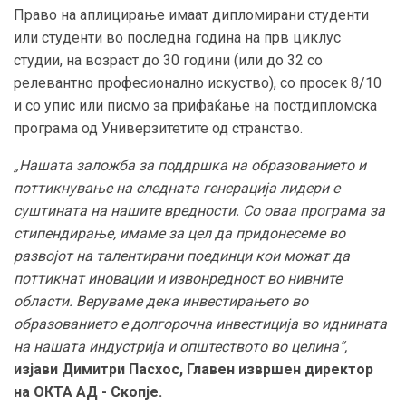
Право на аплицирање имаат дипломирани студенти
или студенти во последна година на прв циклус
студии, на возраст до 30 години (или до 32 со
релевантно професионално искуство), со просек 8/10
и со упис или писмо за прифаќање на постдипломска
програма од Универзитетите од странство.
„Нашата заложба за поддршка на образованието и
поттикнување на следната генерација лидери е
суштината на нашите вредности. Со оваа програма за
стипендирање, имаме за цел да придонесеме во
развојот на талентирани поединци кои можат да
поттикнат иновации и извонредност во нивните
области. Веруваме дека инвестирањето во
образованието е долгорочна инвестиција во иднината
на нашата индустрија и општеството во целина“,
изјави Димитри Пасхос, Главен извршен директор
на ОКТА АД - Скопје.