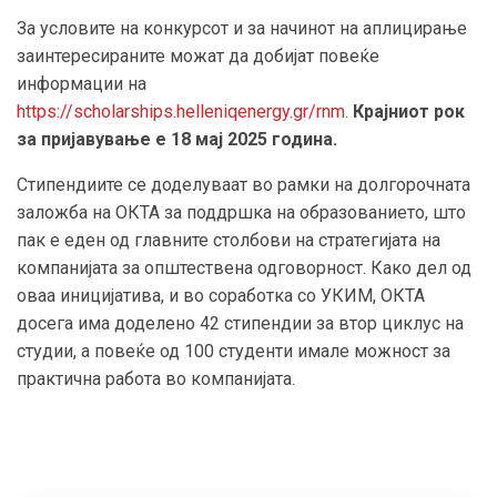
За условите на конкурсот и за начинот на аплицирање
заинтересираните можат да добијат повеќе
информации на
https://scholarships.helleniqenergy.gr/rnm
.
Крајниот рок
за пријавување е 18 мај 2025 година.
Стипендиите се доделуваат во рамки на долгорочната
заложба на ОКТА за поддршка на образованието, што
пак е еден од главните столбови на стратегијата на
компанијата за општествена одговорност. Како дел од
оваа иницијатива, и во соработка со УКИМ, ОКТА
досега има доделено 42 стипендии за втор циклус на
студии, а повеќе од 100 студенти имале можност за
практична работа во компанијата.