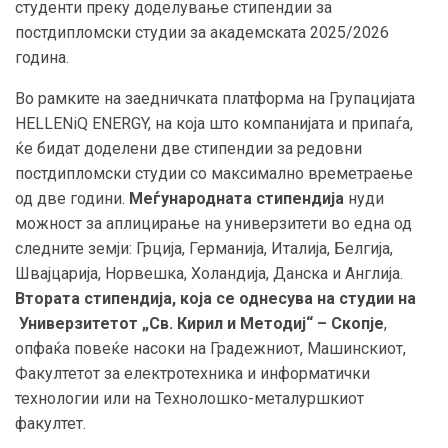
студенти преку доделување стипендии за
постдипломски студии за академската 2025/2026
година.
Во рамките на заедничката платформа на Групацијата
HELLENiQ ENERGY, на која што компанијата и припаѓа,
ќе бидат доделени две стипендии за редовни
постдипломски студии со максимално времетраење
од две години.
Меѓународната стипендија
нуди
можност за аплицирање на универзитети во една од
следните земји: Грција, Германија, Италија, Белгија,
Швајцарија, Норвешка, Холандија, Данска и Англија.
Втората стипендија, која се однесува на студии на
Универзитетот „Св. Кирил и Методиј“ – Скопје
,
опфаќа повеќе насоки на Градежниот, Машинскиот,
Факултетот за електротехника и информатички
технологии или на Технолошко-металуршкиот
факултет.