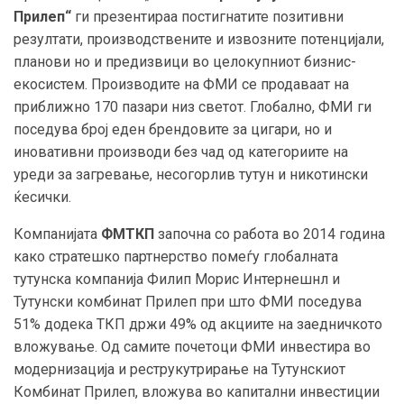
Прилеп“
ги презентираа постигнатите позитивни
резултати, производствените и извозните потенцијали,
планови но и предизвици во целокупниот бизнис-
екосистем. Производите на ФМИ се продаваат на
приближно 170 пазари низ светот. Глобално, ФМИ ги
поседува број еден брендовите за цигари, но и
иновативни производи без чад од категориите на
уреди за загревање, несогорлив тутун и никотински
ќесички.
Компанијата
ФМТКП
започна со работа во 2014 година
како стратешко партнерство помеѓу глобалната
тутунска компанија Филип Морис Интернешнл и
Тутунски комбинат Прилеп при што ФМИ поседува
51% додека ТКП држи 49% од акциите на заедничкото
вложување. Од самите почетоци ФМИ инвестира во
модернизација и реструкутрирање на Тутунскиот
Комбинат Прилеп, вложува во капитални инвестиции