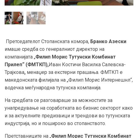
Претседателот Стопанската комора,
Бранко Азески
имаше средба со генералниот директор на
компанијата „
Филип Морис Тутунски Комбинат
Прилеп“ (ФМТКП),
Иван Костичи Василка Салевска-
Трајкова
,
менаџер за екстерни прашања. ФМТКП е
македонската филијала на „Филип Морис Интернешнл“,
водечка меѓународна тутунска компанија.
На средбата се разговараше за можностите за
унапредување на соработката во бизнис секторот како
и за актуелните предизвици и трендови во тутунската
индустрија, но и пошироко во стопанството.
Претставниците на „
Филип Морис Тутунски Комбинат