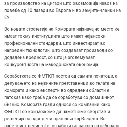
за производство на цигари што овозможија извоз на
повеќе од 10 пазари во Европа и во земјите-членки на
ЕУ.
Во новата стратегија на Комората најзначајно место ќе
имаат токму институциите што имаат највисоки
професионални стандарди, што инвестираат во
напредни технологии, што создаваат производи со
додадена вредност, со што ја зголемуваат
конкурентноста на македонската економија.
Соработката со ФМТКП постои од самите почетоци, а
делувањето на нејзините претставници во телата на
комората и како експерти во одредени области е
патоказ како треба да се соработува со домашниот
бизнис. Комората гради односи со компании како
ФМТКП со кои можеме да наметнеме свој став и
решенија по одредени прашања кај Владата. Во
наредниот период ќе се работи во насока на забрзано