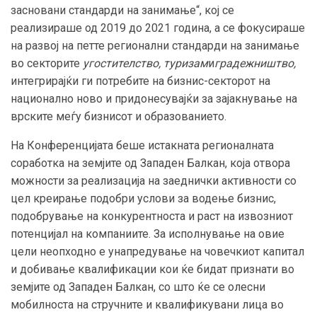
засновани стандарди на занимање“, кој се
реализираше од 2019 до 2021 година, а се фокусираше
на развој на петте регионални стандарди на занимање
во секторите
угостителство, туризам
и
градежништво,
интегрирајќи ги потребите на бизнис-секторот на
национално ново и придонесувајќи за зајакнување на
врските меѓу бизнисот и образованието.
На Конференцијата беше истакната регионалната
соработка на земјите од Западен Балкан, која отвора
можности за реализација на заеднички активности со
цел креирање подобри услови за водење бизнис,
подобрување на конкурентноста и раст на извозниот
потенцијал на компаниите. За исполнување на овие
цели неопходно е унапредување на човечкиот капитал
и добивање квалификации кои ќе бидат признати во
земјите од Западен Балкан, со што ќе се олесни
мобилноста на стручните и квалификувани лица во