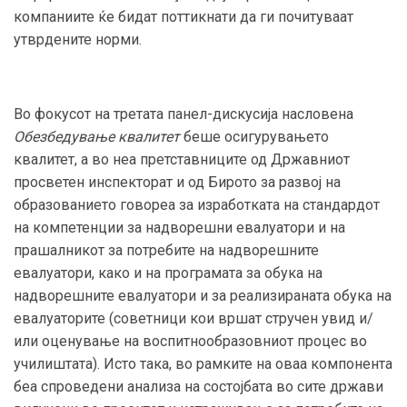
компаниите ќе бидат поттикнати да ги почитуваат
утврдените норми.
Во фокусот на третата панел-дискусија насловена
Обезбедување квалитет
беше осигурувањето
квалитет, а во неа претставниците од Државниот
просветен инспекторат и од Бирото за развој на
образованието говореа за изработката на стандардот
на компетенции за надворешни евалуатори и на
прашалникот за потребите на надворешните
евалуатори, како и на програмата за обука на
надворешните евалуатори и за реализираната обука на
евалуаторите (советници кои вршат стручен увид и/
или оценување на воспитнообразовниот процес во
училиштата). Исто така, во рамките на оваа компонента
беа спроведени анализа на состојбата во сите држави