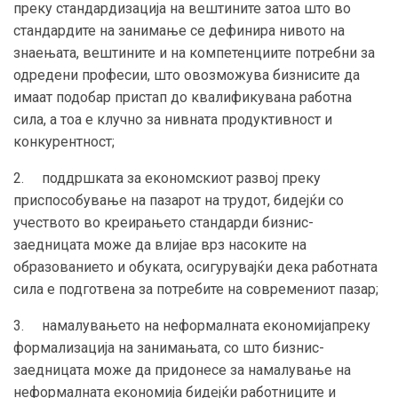
преку стандардизација на вештините затоа што во
стандардите на занимање се дефинира нивото на
знаењата, вештините и на компетенциите потребни за
одредени професии, што овозможува бизнисите да
имаат подобар пристап до квалификувана работна
сила, а тоа е клучно за нивната продуктивност и
конкурентност;
2. поддршката за економскиот развој преку
приспособување на пазарот на трудот, бидејќи со
учеството во креирањето стандарди бизнис-
заедницата може да влијае врз насоките на
образованието и обуката, осигурувајќи дека работната
сила е подготвена за потребите на современиот пазар;
3. намалувањето на неформалната економијапреку
формализација на занимањата, со што бизнис-
заедницата може да придонесе за намалување на
неформалната економија бидејќи работниците и