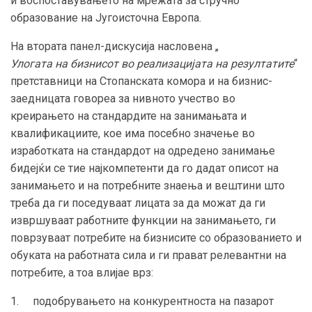
и воспоставувањето на мрежата за стручно
образование на Југоисточна Европа.
На втората панел-дискусија насловена „
Улогата на бизнисот во реализацијата на резултатите
“
претставници на Стопанската комора и на бизнис-
заедницата говореа за нивното учество во
креирањето на стандардите на занимањата и
квалификациите, кое има посебно значење во
изработката на стандардот на одредено занимање
бидејќи се тие најкомпетенти да го дадат описот на
занимањето и на потребните знаења и вештини што
треба да ги поседуваат лицата за да можат да ги
извршуваат работните функции на занимањето, ги
поврзуваат потребите на бизнисите со образованието и
обуката на работната сила и ги прават релевантни на
потребите, а тоа влијае врз:
1. подобрувањето на конкурентноста на пазарот