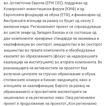
во Југоисточна Европа (ЕРИ СЕЕ), поддржан од
Коморскиот инвестициски форум (КИФ) и од
Европската фондација за обука (ЕТФ), а финансиран од
Австриската агенција за развој со буџет од околу 2
милиони евра. Регионалниот проект се спроведуваше
во шесте земји од Западен Балкан и се состоеше од
две компоненти: креирање стандарди на занимања и
квалификации во секторот
земјоделство
и во секторот
машинство
во првата компонента и обезбедување
квалитет во образованието (фокус на надворешната
евалуација на институциите) во втората компонента. Во
реализацијата на активностите на проектот беа
вклучени центрите за стручно образование и обука,
стопанските комори и бизнис-заедницата, како и
агенциите за квалификации, Бирото за развој на
образованието и просветните инспекторати на
национално и на регионално ниво. Овој регионален
проект е продолжение на проектот „Кон регионално