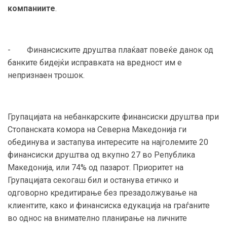
компаниите
.
- Финансиските друштва плаќаат повеќе данок од
банките бидејќи исправката на вредност им е
непризнаен трошок.
Групацијата на небанкарските финансиски друштва при
Стопанската комора на Северна Македонија ги
обединува и застапува интересите на најголемите 20
финансиски друштва од вкупно 27 во Република
Македонија, или 74% од пазарот. Приоритет на
Групацијата секогаш бил и останува етичко и
одговорно кредитирање без презадолжување на
клиентите, како и финансиска едукација на граѓаните
во однос на внимателно планирање на личните