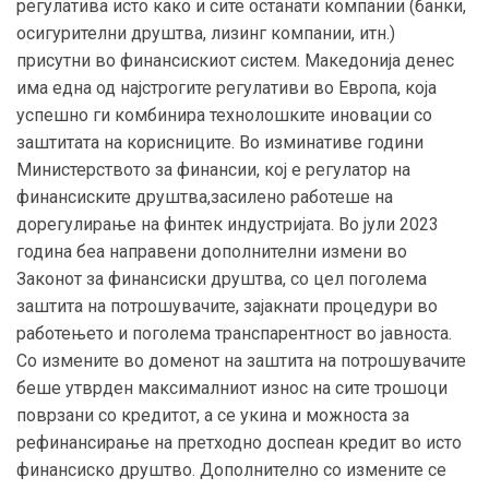
регулатива исто како и сите останати компании (банки,
осигурителни друштва, лизинг компании, итн.)
присутни во финансискиот систем. Македонија денес
има една од најстрогите регулативи во Европа, која
успешно ги комбинира технолошките иновации со
заштитата на корисниците. Во изминативе години
Министерството за финансии, кој е регулатор на
финансиските друштва,засилено работеше на
дорегулирање на финтек индустријата. Во јули 2023
година беа направени дополнителни измени во
Законот за финансиски друштва, со цел поголема
заштита на потрошувачите, зајакнати процедури во
работењето и поголема транспарентност во јавноста.
Со измените во доменот на заштита на потрошувачите
беше утврден максималниот износ на сите трошоци
поврзани со кредитот, а се укина и можноста за
рефинансирање на претходно доспеан кредит во исто
финансиско друштво. Дополнително со измените се