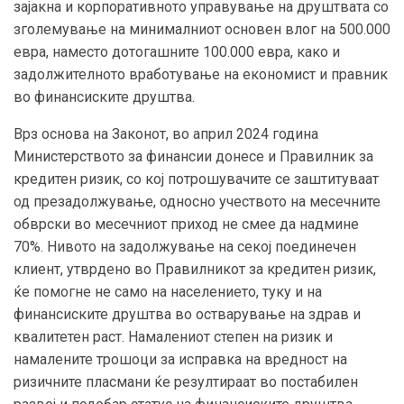
зајакна и корпоративното управување на друштвата со
зголемување на минималниот основен влог на 500.000
евра, наместо дотогашните 100.000 евра, како и
задолжителното вработување на економист и правник
во финансиските друштва.
Врз основа на Законот, во април 2024 година
Министерството за финансии донесе и Правилник за
кредитен ризик, со кој потрошувачите се заштитуваат
од презадолжување, односно учеството на месечните
обврски во месечниот приход не смее да надмине
70%. Нивото на задолжување на секој поединечен
клиент, утврдено во Правилникот за кредитен ризик,
ќе помогне не само на населението, туку и на
финансиските друштва во остварување на здрав и
квалитетен раст. Намалениот степен на ризик и
намалените трошоци за исправка на вредност на
ризичните пласмани ќе резултираат во постабилен