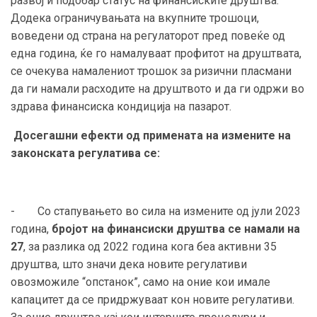
развој и подобар статус на финансиските друштва.
Додека ограничувањата на вкупните трошоци,
воведени од страна на регулаторот пред повеќе од
една година, ќе го намалуваат профитот на друштвата,
се очекува намалениот трошок за ризични пласмани
да ги намали расходите на друштвото и да ги одржи во
здрава финансиска кондиција на пазарот.
Досегашни ефекти од примената на измените на
законската регулатива се:
- Со стапувањето во сила на измените од јули 2023
година,
бројот на финансиски друштва се намали на
27
, за разлика од 2022 година кога беа активни 35
друштва, што значи дека новите регулативи
овозможиле “опстанок”, само на оние кои имале
капацитет да се придржуваат кон новите регулативи.