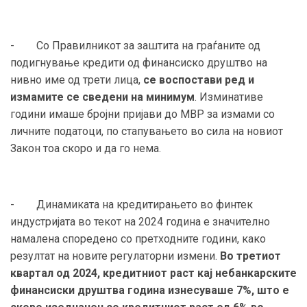
- Со Правилникот за заштита на граѓаните од
подигнување кредити од финансиско друштво на
нивно име од трети лица,
се воспостави ред и
измамите се сведени на минимум
. Изминативе
години имаше бројни пријави до МВР за измами со
личните податоци, по стапувањето во сила на новиот
Закон тоа скоро и да го нема.
- Динамиката на кредитирањето во финтек
индустријата во текот на 2024 година е значително
намалена споредено со претходните години, како
резултат на новите регулаторни измени.
Во третиот
квартал од 2024, кредитниот раст кај небанкарските
финансиски друштва година изнесуваше 7%, што е