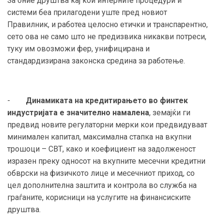
За оние друштва кај кои интерните процедури и
системи беа прилагодени уште пред новиот
Правилник, и работеа целосно етички и транспарентно,
сето ова не само што не предизвика никакви потреси,
туку им овозможи фер, унифицирана и
стандардизирана законска средина за работење.
-
Динамиката на кредитирањето во финтек
индустријата е значително намалена
, земајќи ги
предвид новите регулаторни мерки кои предвидуваат
минимален капитал, максимална стапка на вкупни
трошоци – СВТ, како и коефициент на задолженост
изразен преку односот на вкупните месечни кредитни
обврски на физичкото лице и месечниот приход, со
цел дополнителна заштита и контрола во служба на
граѓаните, корисници на услугите на финансиските
друштва.