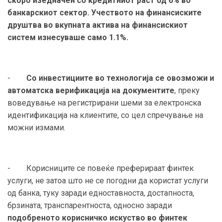
скоро изедначен со кредитниот раст од 6% во
банкарскиот сектор. Учеството на финансиските
друштва во вкупната актива на финансискиот
систем изнесуваше само 1.1%.
-
Со инвестициите во технологија се овозможи и
автоматска верификација на документите
, преку
воведување на регистрирани шеми за електронска
идентификација на клиентите, со цел спречување на
можни измами.
- Корисниците се повеќе преферираат финтек
услуги, не затоа што не се погодни да користат услуги
од банка, туку заради едноставноста, достапноста,
брзината, транспарентноста, односно заради
подобреното корисничко искуство во финтек