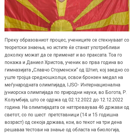
Преку образовниот процес, учениците се стекнуваат со
теоретски знаења, но истите ќе станат употребливи
доколку можат да се применат и во праксата. Тоа го
покажа и Даниел Христов, ученик во прва година во
гимназијата „Славчо Стојменски“ од Штип, кој заедно со
уште тројца средношколци, освои бронзен медал на
меѓународната олимпијада, IJSO- Интернационална
јуниорска олимпијада по природни науки, во Богота, Р.
Колумбија, што се одржа од 02.12.2022 до 12.12.2022
година. На олимпијадата се натпревауваа 46 држави од
светот, со по шест претставници (14 и 15 годишна
возраст) од секоја држава, кои, во текот на три дена
решаваа тестови на знање од областа на биологија,