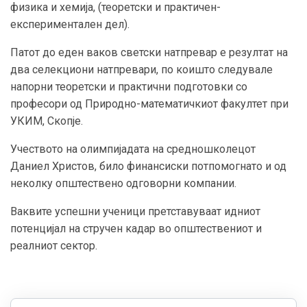
физика и хемија, (теоретски и практичен-
експериментален дел).
Патот до еден ваков светски натпревар е резултат на
два селекциони натпревари, по коишто следувале
напорни теоретски и практични подготовки со
професори од Природно-математичкиот факултет при
УКИМ, Скопје.
Учеството на олимпијадата на средношколецот
Даниел Христов, било финансиски потпомогнато и од
неколку општествено одговорни компании.
Ваквите успешни ученици претставуваат идниот
потенцијал на стручен кадар во општествениот и
реалниот сектор.