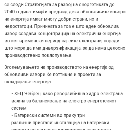
се следи Стратегијата за развој на енергетиката до
2040 година, имајќи предвид дека обновливите извори
на енергија имаат многу добри страни, но и
недостатоци. Причината за тоа е што еден обновлив
извор создава концентрација на електрична енергија
во ист временски период кај сите електрани, поради
што мора да има диверзификација, за да нема целосно
производствено поклопување.
Зголемувањето на производството на енергија од
обновливи извори ќе поттикне и проекти за
складирање енергија:
- ХЕЦ Чебрен, како реверзибилна хидро електрана
важна за балансирање на електро енергетскиот
систем
- Батериски системи во преку три
различни пристапи: инсталација на батериски
системи во рамки на иднустриски капацитети,