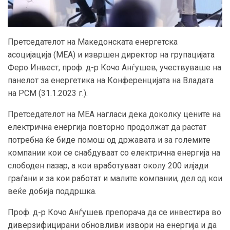
Претседателот на Македонската енергетска
асоцијација (МЕА) и извршен директор на групацијата
Феро Инвест, проф. д-р Кочо Анѓушев, учествуваше на
панелот за енергетика на Конференцијата на Владата
на РСМ (31.1.2023 г.).
Претседателот на МЕА нагласи дека доколку цените на
електрична енергија повторно продолжат да растат
потребна ќе биде помош од државата и за големите
компании кои се снабдуваат со електрична енергија на
слободен пазар, а кои вработуваат околу 200 илјади
граѓани и за кои работат и малите компании, дел од кои
веќе добија поддршка.
Проф. д-р Кочо Анѓушев препорача да се инвестира во
диверзифицирани обновливи извори на енергија и да