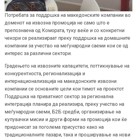
Потребата за поддршка на македонските компании во
доменот на извозна промоција не само што е
препознаена од Комората, туку веќе и со конкретни
чекори се реализираат преку поддршка на домашните
компании за учество на меѓународни саеми кои се од
интерес за различни сектори
.
Градењето на извозните капацитети, поттикнување на
конкурентноста, регионализација и
интернационализација на македонските извозни
компании се основните цели кои тимот на проектот
Поддршка на приватниот сектор за регионална
интеграција планира да реализира, преку учество на
меѓународни саеми, Б2Б средби, организирање на
купувачки мисии и други форми на промоција кои ќе
придонесат за поголема присуство како на
традиционалните пазари, така и прошируавње на нови