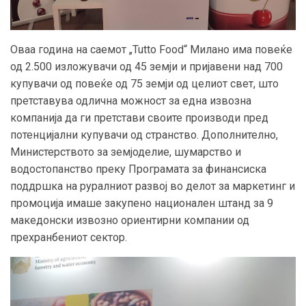
Оваа година на саемот „
Tutto Food
“ Милано има повеќе
од 2.500 изложувачи од 45 земји и пријавени над 700
купувачи од повеќе од 75 земји од целиот свет, што
претставува одлична можност за една извозна
компанија да ги претстави своите производи пред
потенцијални купувачи од странство. Дополнително,
Министерството за земјоделие,
шумарство и
водост
о
панство
преку Програмата за
финансиска
поддршка на руралниот развој во делот за маркетинг и
промоција
има
ше
закупено национален шта
н
д за 9
македонски извозно ориентирни компании од
прехранбениот сектор
.