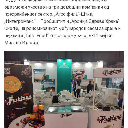
овозможи учество на три домашни компании од
прехранбениот сектор: „Агро фила“-Штип,
„Интегромакс“ – Пробиштип и „Аронија Здрава Храна“ –
Скопје, на реномираниот меѓународен саем за храна и
пијалаци „
Tutto Food
“
кој се одржува од 8-11 мај во
Милано Италија.