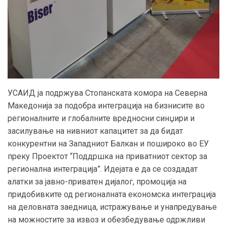
УСАИД ја подржува Стопанската комора на Северна
Македонија за подобра интеграција на бизнисите во
регионалните и глобалните вредносни синџири и
засилување на нивниот капацитет за да бидат
конкурентни на Западниот Балкан и пошироко во ЕУ
преку Проектот “Поддршка на приватниот сектор за
регионална интеграција”. Идејата е да се создадат
алатки за јавно-приватен дијалог, промоција на
придобивките од регионалната економска интеграција
на деловната заедница, истражување и унапредување
на можностите за извоз и обезбедување одржливи