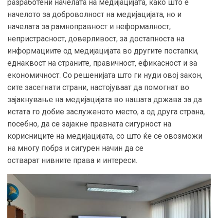
разработени начелата на медијацијата, како што е
начелото за доброволност на медијацијата, но и
начелата за рамноправност и неформалност,
непристрасност, доверливост, за достапноста на
информациите од медијацијата во другите постапки,
еднаквост на страните, правичност, ефикасност и за
економичност. Со решенијата што ги нуди овој закон,
сите засегнати страни, настојуваат да помогнат во
зајакнување на медијацијата во нашата држава за да
истата го добие заслуженото место, а од друга страна,
посебно, да се зајакне правната сигурност на
корисниците на медијацијата, со што ќе се овозможи
на многу побрз и сигурен начин да се
остварат нивните права и интереси.