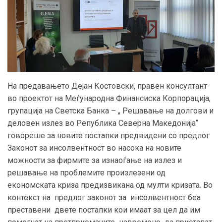
На предавањето Дејан Костовски, правен консултант
во проектот на Меѓународна Финансиска Корпорација,
групација на Светска Банка – „ Решавање на долгови и
деловен излез во Република Северна Македонија“
говореше за новите постапки предвидени со предлог
Законот за инсолвентност во насока на новите
можности за фирмите за изнаоѓање на излез и
решавање на проблемите произлезени од
економската криза предизвикана од мулти кризата. Во
контекст на предлог законот за инсолвентност беа
преставени двете постапки кои имаат за цел да им