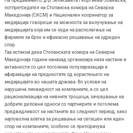
На предавањето, д-р Јелисавета Георгиева-Јовевска,
потпретседател на Стопанска комора на Северна
Македонија (СКСМ) и Национален кооринатор за
медијација говореше за можноста за вклучување на
медијацијата која им се нуди на располагање на
фирмите за брзо и ефикасно решавање на одреден
спор.
Таа истакна дека Стопанската комора на Северна
Македонија години наназад организира низа настани и
активности со цел поголема популаризација и
афирмација на предностите од користењето на
медијацијата во нашата држава. Во услови на
нарушена ликвидност на компаниите, а со цел
рационализација на нивните трошоци, зачувување на
добрите деловни односи со партнерите и поголема
предвидливост на настаните во следниот период, како
најповолна алатка за решавање на сегашен или иден
спор на компаниите, особено се препорачува