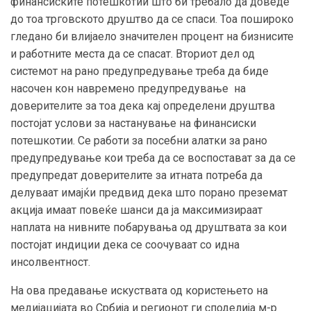
финансиските потешкотии што би требало да доведе
до тоа трговското друштво да се спаси. Тоа пошироко
гледано би влијаело значителен процент на бизнисите
и работните места да се спасат. Вториот дел од
системот на рано предупредување треба да биде
насочен кон навремено предупредување на
доверителите за тоа дека кај определени друштва
постојат услови за настанување на финансиски
потешкотии. Се работи за посебни алатки за рано
предупредување кои треба да се воспостават за да се
предупредат доверителите за итната потреба да
делуваат имајќи предвид дека што порано преземат
акција имаат повеќе шанси да ја максимизираат
наплата на нивните побарувања од друштвата за кои
постојат индиции дека се соочуваат со идна
инсолвентност.
На ова предавање искуствата од користењето на
медијацијата во Србија и регионот ги споделија м-р