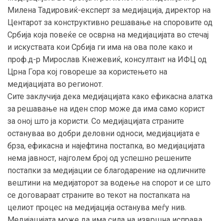
Милена Тадировиќ-експерт за медијација, директор на
Центарот за конструктивно решавање на споровите од
Србија која повеќе се осврна на медијацијата во стечај
и искуствата кои Србија ги има на ова поле како и
проф.д-р Мирослав Кнежевиќ, консултант на ИФЦ од
Црна Гора кој говореше за користењето на
медијацијата во регионот.
Сите заклучија дека медијацијата како ефикасна алатка
за решавање на иден спор може да има само корист
за оној што ја користи. Со медијацијата страните
остануваа во добри деловни односи, медијацијата е
брза, ефикасна и најефтина постапка, во медијацијата
нема јавност, најголем број од успешно решените
постапки за медијации се благодарение на одличните
вештини на медијаторот за водење на спорот и се што
се договараат страните во текот на постапката на
целиот процес на медијација останува меѓу нив.
Медијацијата може да има сила на извршна исправа