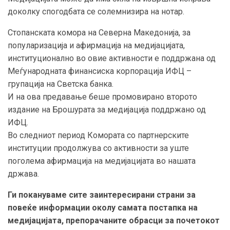
доколку спогодбата се солемнизира на нотар.
Стопанската комора на Северна Македонија, за
популаризација и афирмација на медијацијата,
институционално во овие активности е поддржана од
Меѓународната финансиска корпорација ИФЦ –
групација на Светска банка.
И на ова предавање беше промовирано второто
издание на Брошурата за медијација поддржано од
ИФЦ.
Во следниот период Комората со партнерските
институции продолжува со активности за уште
поголема афирмација на медијацијата во нашата
држава.
Ги покануваме сите заинтересирани страни за
повеќе информации околу самата постапка на
медијацијата, препорачаните обрасци за почетокот