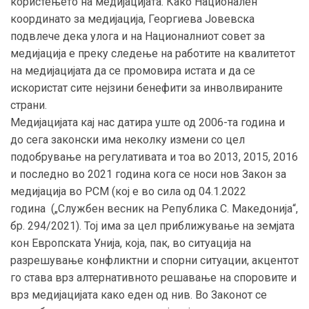
користењето на медијацијата. Како Национален
координато за медијација, Георгиева Јовевска
подвлече дека улога и на Националниот совет за
медијација е преку следење на работите на квалитетот
на медијацијата да се промовира истата и да се
искористат сите нејзини бенефити за инволвираните
страни.
Медијацијата кај нас датира уште од 2006-та година и
до сега законски има неколку измени со цел
подобрување на регулативата и тоа во 2013, 2015, 2016
и последно во 2021 година кога се носи нов Закон за
медијација во РСМ (кој е во сила од 04.1.2022
година („Службен весник на Република С. Македонија“,
бр. 294/2021). Тој има за цел приближување на земјата
кон Европската Унија, која, пак, во ситуација на
разрешување конфликтни и спорни ситуации, акцентот
го става врз алтернативното решавање на споровите и
врз медијацијата како еден од нив. Во Законот се