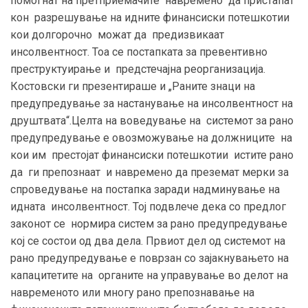
помогнат на претприемачите навремено да пристапат
кон разрешување на идните финансиски потешкотии
кои долгорочно можат да предизвикаат
инсолвентност. Тоа се постапката за превентивно
преструктуирање и предстечајна реорганизација.
Костовски ги презентираше и „Раните знаци на
предупредување за настанување на инсолвентност на
друштвата“.Целта на воведување на системот за рано
предупредување е овозможување на должниците на
кои им престојат финансиски потешкотии истите рано
да ги препознаат и навремено да преземат мерки за
спроведување на постапка заради надминување на
идната инсолвентност. Тој подвлече дека со предлог
законот се нормира систем за рано предупредување
кој се состои од два дела. Првиот дел од системот на
рано предупредување е поврзан со зајакнувањето на
капацитетите на органите на управување во делот на
навременото или многу рано препознавање на