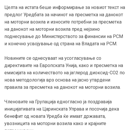
Целта на истата беше информирање за новиот текст на
предлог Уредбата за начинот на пресметка на данокот
на моторни возила и износите потребни за пресметка
на данокот на моторни возила пред нејзино
поднесување до Министерството за финансии на РСМ
и конечно усвојување од страна на Владата на РСМ.
Новините се однесуваат на усогласување со
директивите на Европската Унија, како и пресметка на
емисијата на количеството на јаглерод диоксид-CO2 по
нова методологија врз основа на јасно утврдени
правила за пресметка на данокот на моторни возила.
Членовите на Групација едногласно ја поздравија
иницијативата на Царинската Управа и посочија дека
бенефит од новата Уредба ќе имаат државата,
увозницита на моторни возила како и крајните