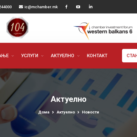
244000
ic@mchamber.mk
РАЊЕ
УСЛУГИ
АКТУЕЛНО
КОНТАКТ
СТА
Актуелно
Дома
Актуелно
Новости