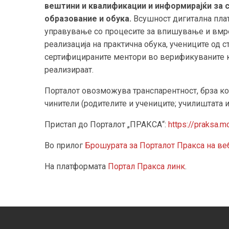
вештини и квалификации и информирајќи за с
образование и обука.
Всушност дигитална пла
управување со процесите за впишување и вмр
реализација на практична обука, учениците од 
сертифицираните ментори во верификуваните к
реализираат.
Порталот овозможува транспарентност, брза ко
чинители (родителите и учениците; училиштата и
Пристап до Порталот „ПРАКСА“:
https://praksa.
Во прилог
Брошурата за Порталот Пракса на ве
На платформата
Портал Пракса линк
.