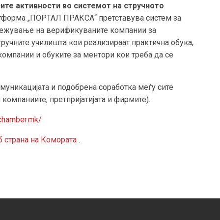
ите активности во системот на стручното
тформа „ПОРТАЛ ПРАКСА“ претставува систем за
ежување на верификуваните компании за
стручните училишта кои реализираат практична обука,
омпании и обуките за ментори кои треба да се
муникацијата и подобрена соработка меѓу сите
 компаниите, претпријатијата и фирмите).
mchamber.mk/
б страна на Комората
.