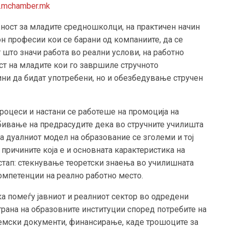
.mchamber.mk
ност за младите средношколци, на практичен начин
он професии кои се барани од компаниите, да се
 што значи работа во реални услови, на работно
ст на младите кои го завршиле стручното
ни да бидат употребени, но и обезбедување стручен
процеси и настани се работеше на промоција на
збивање на предрасудите дека во стручните училишта
а дуалниот модел на образование се зголеми и тој
 причините која е и основната карактеристика на
стап: стекнување теоретски знаења во училишната
омпетенции на реално работно место.
тка помеѓу јавниот и реалниот сектор во одредени
рана на образовните институции според потребите на
темски документи, финансирање, каде трошоците за