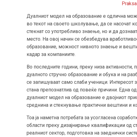
Praksa
Дуалниот модел на образование е одлична мож
во текот на своето школување, да се насочат к
стекнат со употребливо знаење, но и да дознаат
место. На овој начин се обезбедува вработливо
образование, можност нивното знаење и вешти
кадар за компаниите.
Во последните години, преку низа активности, 
дуалното стручно образование и обука и на ра
се запишуваат само слаби ученици. Интересот з
стана препознатлив од повеќе причини. Една од
дуалниот модел на образование е двојниот при
среднина и стекнување практични вештини и к
Тоа ја наметна потребата за усогласена сорабо
области преку дизајнирање квалификации од ст
реалниот сектор, подготовка на заеднички сис