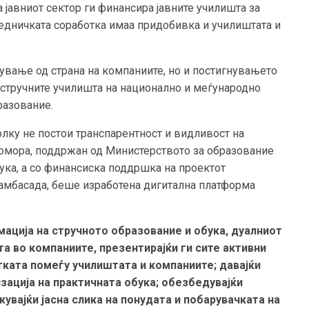
а јавниот сектор ги финансира јавните училишта за
аедничката соработка имаа придобивка и училиштата и
вање од страна на компаниите, но и постигнувањето
д стручните училишта на национално и меѓународно
разование.
лку не постои транспарентност и видливост на
а комора, поддржан од Министерството за образование
бука, а со финансиска поддршка на проектот
 амбасада, беше изработена дигитална платформа
ација на стручното образование и обука, дуалниот
а во компаниите, презентирајќи ги сите активни
отката помеѓу училиштата и компаниите; давајќи
зација на практичната обука; обезбедувајќи
увајќи јасна слика на понудата и побарувачката на