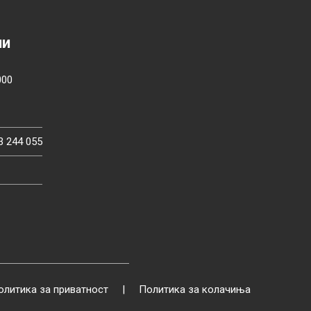
ии
000
3 244 055
олитика за приватност
|
Политика за колачиња