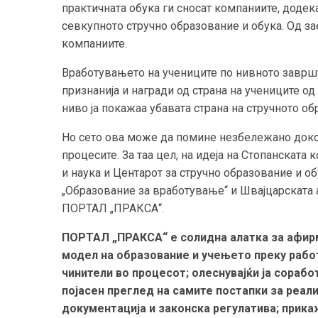
практичната обука ги сносат компаниите, додек
севкупното стручно образование и обука. Од з
компаниите.
Вработувањето на учениците по нивното завршу
признанија и награди од страна на учениците о
ниво ја покажаа убавата страна на стручното об
Но сето ова може да помине незбележано доко
процесите. За таа цел, на идеја на Стопанскат
и наука и Центарот за стручно образование и о
„Образование за вработување“ и Швајцарската
ПОРТАЛ „ПРАКСА“.
ПОРТАЛ „ПРАКСА“ е солидна алатка за афирм
модел на образование и учењето преку работ
чинители во процесот; олеснувајќи ја сораб
појасен преглед на самите постапки за реали
документација и законска регулатива; прикаж