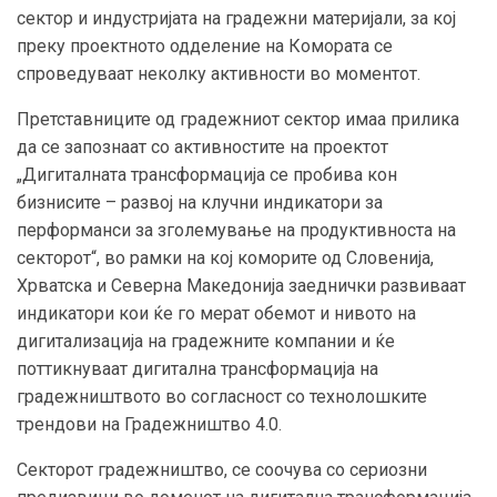
сектор и индустријата на градежни материјали, за кој
преку проектното одделение на Комората се
спроведуваат неколку активности во моментот.
Претставниците од градежниот сектор имаа прилика
да се запознаат со активностите на проектот
„Дигиталната трансформација се пробива кон
бизнисите – развој на клучни индикатори за
перформанси за зголемување на продуктивноста на
секторот“, во рамки на кој коморите од Словенија,
Хрватска и Северна Македонија заеднички развиваат
индикатори кои ќе го мерат обемот и нивото на
дигитализација на градежните компании и ќе
поттикнуваат дигитална трансформација на
градежништвото во согласност со технолошките
трендови на Градежништво 4.0.
Секторот градежништво, се соочува со сериозни