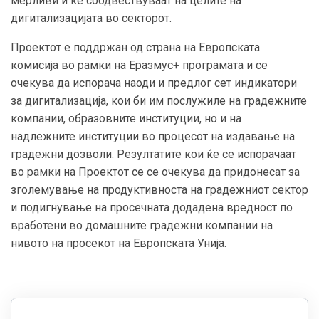
мерливи и ќе соодвествуваат на целите на
дигитализацијата во секторот.
Проектот е поддржан од страна на Европската
комисија во рамки на Еразмус+ програмата и се
очекува да испорача наоди и предлог сет индикатори
за дигитализација, кои би им послужиле на градежните
компании, образовните институции, но и на
надлежните институции во процесот на издавање на
градежни дозволи. Резултатите кои ќе се испорачаат
во рамки на Проектот се се очекува да придонесат за
зголемување на продуктивноста на градежниот сектор
и подигнување на просечната додадена вредност по
вработени во домашните градежни компании на
нивото на просекот на Европската Унија.