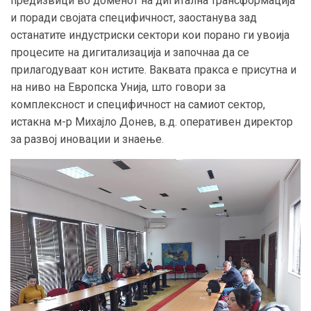
предизвици во доменот на дигитална трансформација
и поради својата специфичност, заостанува зад
останатите индустриски сектори кои порано ги увоија
процесите на дигитализација и започнаа да се
прилагодуваат кон истите. Ваквата пракса е присутна и
на ниво на Европска Унија, што говори за
комплексност и специфичност на самиот сектор,
истакна м-р Михајло Донев, в.д. оперативен директор
за развој иновации и знаење.