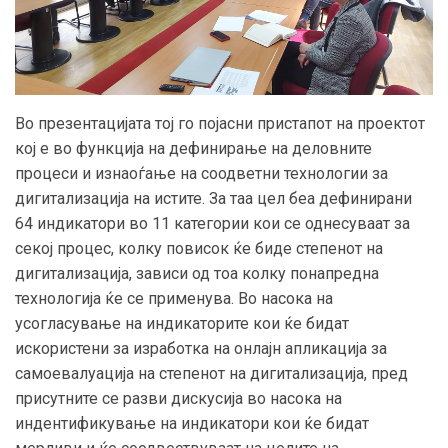
Во презентацијата тој го појасни пристапот на проектот
кој е во функција на дефинирање на деловните
процеси и изнаоѓање на соодветни технологии за
дигитализација на истите. За таа цел беа дефинирани
64 индикатори во 11 категории кои се однесуваат за
секој процес, колку повисок ќе биде степенот на
дигитализација, зависи од тоа колку понапредна
технологија ќе се применува. Во насока на
усогласување на индикаторите кои ќе бидат
искористени за изработка на онлајн апликација за
самоевалуација на степенот на дигитализација, пред
присутните се разви дискусија во насока на
индентификување на индикатори кои ќе бидат