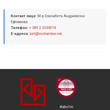
Контакт лице:
М-р Елизабета Андриевска-
Ефтимова
Телефон:
+ 389 2 3244074
Е-адреса:
beti@mchamber.mk
#abs1m