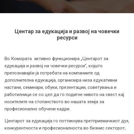
Центар за едукација и развој на човечки
ресурси
Во Комората активно функционира „Центарот за
едукација и развој на човечки ресурси", којшто
препознавајќи ја потребата на компаниите од
дополнителна едукација, организира низа едукативни
настани, семинари, обуки, презентации, советувања и
работилници се со цел да го подигне нивото на свест кај
носителите на стопанството во нашата земја за
професионално обучени кадри.
Центарот за едукација го поттикнува претприемачкиот дух,
конкурентноста и професионалноста во бизнис секторот,