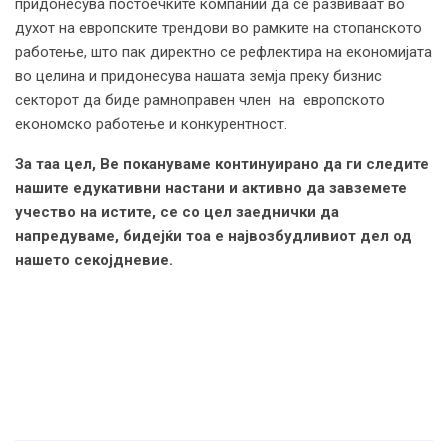
придонесува постоечките компании да се развиваат во
духот на европските трендови во рамките на стопанското
работење, што пак директно се рефлектира на економијата
во целина и придонесува нашата земја преку бизнис
секторот да биде рамноправен член на европското
економско работење и конкурентност.
За таа цел, Ве покануваме континуирано да ги следите
нашите едукативни настани и активно да завземете
учество на истите, се со цел заеднички да
напредуваме, бидејќи тоа е највозбудливиот дел од
нашето секојдневие.