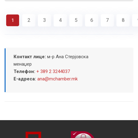
2
3
4
5
6
7
8
1
Контакт лице:
м-р Ана Стерјовска
менаџер
Телефон:
+ 389 2 3244037
Е-адреса:
ana@mchamber.mk