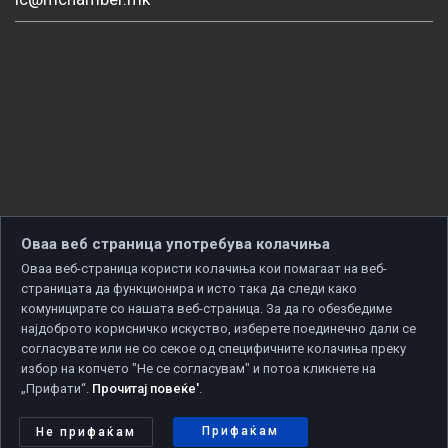
Оваа веб страница употребува колачиња
Оваа веб-страница користи колачиња кои помагаат на веб-
страницата да функционира и исто така да следи како
комуницирате со нашата веб-страница. За да го обезбедиме
најдоброто корисничко искуство, изберете поединечно дали се
согласувате или не со секое од специфичните колачиња преку
избор на копчето "Не се согласувам" и потоа кликнете на
„Прифати“.
Прочитај повеќе'
.
Copyright © 2026 Developed by
Unet
. All rights reserved.
Политика за приватност
|
Политика за колачиња
Прифаќам
Не прифаќам