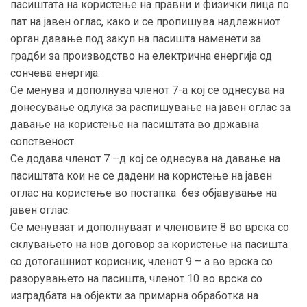
пасиштата на користење на правни и физички лица по
пат на јавен оглас, како и се пропишува надлежниот
орган давање под закуп на пасишта наменети за
градби за производство на електрична енергија од
сончева енергија.
Се менува и дополнува членот 7-а кој се однесува на
донесување одлука за распишување на јавен оглас за
давање на користење на пасиштата во државна
сопственост.
Се додава членот 7 –д кој се однесува на давање на
пасиштата кои не се дадени на користење на јавен
оглас на користење во постапка без објавување на
јавен оглас.
Се менуваат и дополнуваат и членовите 8 во врска со
склувањето на нов договор за користење на пасишта
со дотогашниот корисник, членот 9 – а во врска со
разорувањето на пасишта, членот 10 во врска со
изградбата на објекти за примарна обработка на