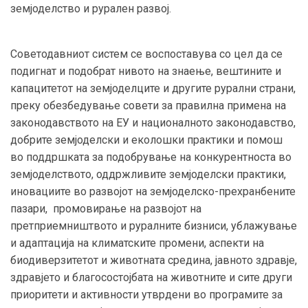
земјоделство и рурален развој.
Советодавниот систем се воспоставува со цел да се
подигнат и подобрат нивото на знаење, вештините и
капацитетот на земјоделците и другите рурални страни,
преку обезбедување совети за правилна примена на
законодавството на ЕУ и националното законодавство,
добрите земјоделски и еколошки практики и помош
во поддршката за подобрување на конкурентноста во
земјоделството, оддржливите земјоделски практики,
иновациите во развојот на земјоделско-прехранбените
пазари, промовирање на развојот на
претприемништвото и руралните бизниси, ублажување
и адаптација на климатските промени, аспекти на
биодиверзитетот и животната средина, јавното здравје,
здравјето и благосостојбата на животните и сите други
приоритети и активности утврдени во програмите за