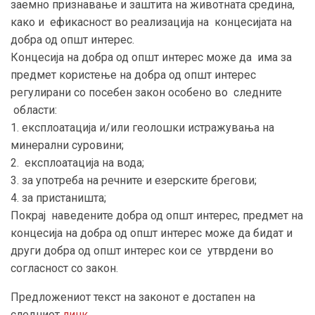
заемно признавање и заштита на животната средина,
како и ефикасност во реализација на концесијата на
добра од општ интерес.
Концесија на добра од општ интерес може да има за
предмет користење на добра од општ интерес
регулирани со посебен закон особено во следните
области:
1. експлоатација и/или геолошки истражувања на
минерални суровини;
2. експлоатација на вода;
3. за употреба на речните и езерските брегови;
4. за пристаништа;
Покрај наведените добра од општ интерес, предмет на
концесија на добра од општ интерес може да бидат и
други добра од општ интерес кои се утврдени во
согласност со закон.
Предложениот текст на законот е достапен на
следниот
линк
.