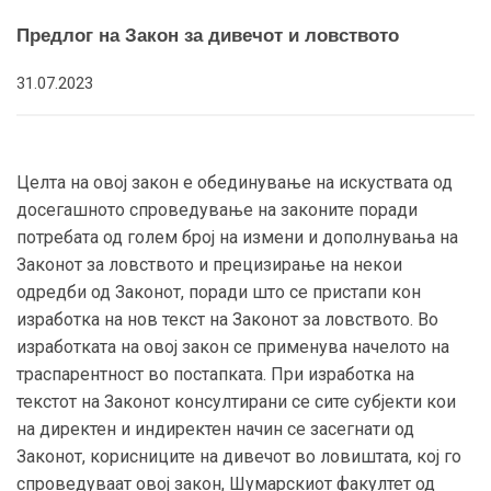
Предлог на Закон за дивечот и ловството
31.07.2023
Целта на овој закон е обединување на искуствата од
досегашното спроведување на законите поради
потребата од голем број на измени и дополнувања на
Законот за ловството и прецизирање на некои
одредби од Законот, поради што се пристапи кон
изработка на нов текст на Законот за ловството. Во
изработката на овој закон се применува начелото на
траспарентност во постапката. При изработка на
текстот на Законот консултирани се сите субјекти кои
на директен и индиректен начин се засегнати од
Законот, корисниците на дивечот во ловиштата, кој го
спроведуваат овој закон, Шумарскиот факултет од