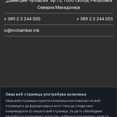
„Димитрие Чуповски“ бр.13, 1000 Скопје, Република
Северна Македонија
+ 389 2 3 244 000
+ 389 2 3 244 055
ic@mchamber.mk
Оваа веб страница употребува колачиња
Оваа веб-страница користи колачиња кои помагаат на веб-
страницата да функционира и исто така да следи како
комуницирате со нашата веб-страница. За да го обезбедиме
најдоброто корисничко искуство, изберете поединечно дали се