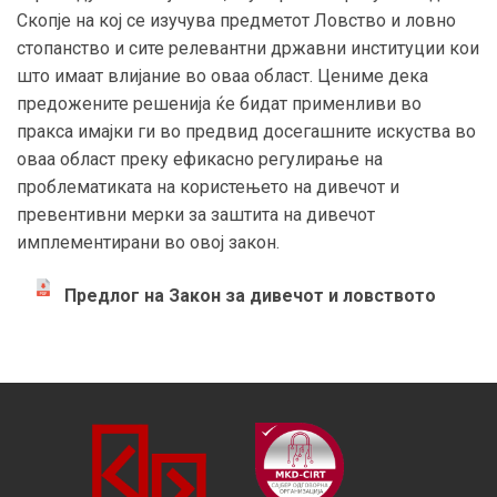
Скопје на кој се изучува предметот Ловство и ловно
стопанство и сите релевантни државни институции кои
што имаат влијание во оваа област. Цениме дека
предожените решенија ќе бидат применливи во
пракса имајки ги во предвид досегашните искуства во
оваа област преку ефикасно регулирање на
проблематиката на користењето на дивечот и
превентивни мерки за заштита на дивечот
имплементирани во овој закон.
Предлог на Закон за дивечот и ловството