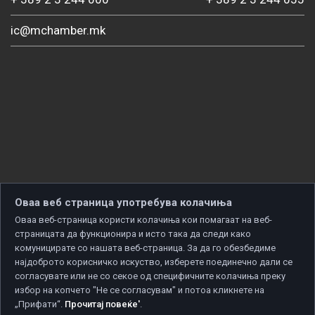
ic@mchamber.mk
Оваа веб страница употребува колачиња
Оваа веб-страница користи колачиња кои помагаат на веб-
страницата да функционира и исто така да следи како
комуницирате со нашата веб-страница. За да го обезбедиме
најдоброто корисничко искуство, изберете поединечно дали се
согласувате или не со секое од специфичните колачиња преку
избор на копчето "Не се согласувам" и потоа кликнете на
„Прифати“.
Прочитај повеќе'
.
Copyright © 2026 Developed by
Unet
. All rights reserved.