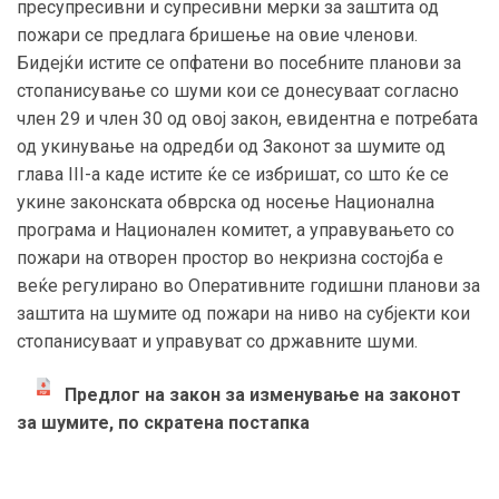
пресупресивни и супресивни мерки за заштита од
пожари се предлага бришење на овие членови.
Бидејќи истите се опфатени во посебните планови за
стопанисување со шуми кои се донесуваат согласно
член 29 и член 30 од овој закон, евидентна е потребата
од укинување на одредби од Законот за шумите од
глава III-а каде истите ќе се избришат, со што ќе се
укине законската обврска од носење Национална
програма и Национален комитет, а управувањето со
пожари на отворен простор во некризна состојба е
веќе регулирано во Оперативните годишни планови за
заштита на шумите од пожари на ниво на субјекти кои
стопанисуваат и управуват со државните шуми.
Предлог на закон за изменување на законот
за шумите, по скратена постапка