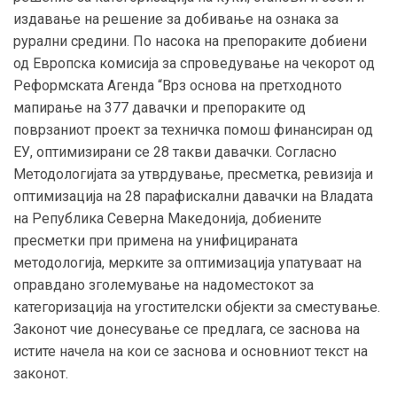
издавање на решение за добивање на ознака за
рурални средини. По насока на препораките добиени
од Европска комисија за спроведување на чекорот од
Реформската Агенда “Врз основа на претходното
мапирање на 377 давачки и препораките од
поврзаниот проект за техничка помош финансиран од
ЕУ, оптимизирани се 28 такви давачки. Согласно
Методологијата за утврдување, пресметка, ревизија и
оптимизација на 28 парафискални давачки на Владата
на Република Северна Македонија, добиените
пресметки при примена на унифицираната
методологија, мерките за оптимизација упатуваат на
оправдано зголемување на надоместокот за
категоризација на угостителски објекти за сместување.
Законот чие донесување се предлага, се заснова на
истите начела на кои се заснова и основниот текст на
законот.