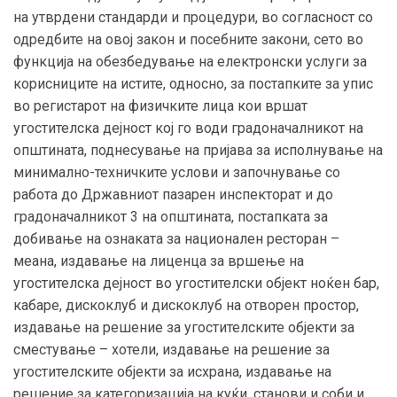
на утврдени стандарди и процедури, во согласност со
одредбите на овој закон и посебните закони, сето во
функција на обезбедување на електронски услуги за
корисниците на истите, односно, за постапките за упис
во регистарот на физичките лица кои вршат
угостителска дејност кој го води градоначалникот на
општината, поднесување на пријава за исполнување на
минимално-техничките услови и започнување со
работа до Државниот пазарен инспекторат и до
градоначалникот 3 на општината, постапката за
добивање на ознаката за национален ресторан –
меана, издавање на лиценца за вршење на
угостителска дејност во угостителски објект ноќен бар,
кабаре, дискоклуб и дискоклуб на отворен простор,
издавање на решение за угостителските објекти за
сместување – хотели, издавање на решение за
угостителските објекти за исхрана, издавање на
решение за категоризација на куќи, станови и соби и