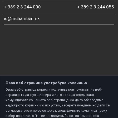
+ 389 2 3 244 000
+ 389 2 3 244 055
ic@mchamber.mk
Оваа веб страница употребува колачиња
Оваа веб-страница користи колачиња кои помагаат на веб-
страницата да функционира и исто така да следи како
комуницирате со нашата веб-страница. За да го обезбедиме
најдоброто корисничко искуство, изберете поединечно дали се
согласувате или не со секое од специфичните колачиња преку
избор на копчето "Не се согласувам" и потоа кликнете на