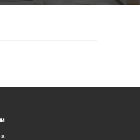
ии
000