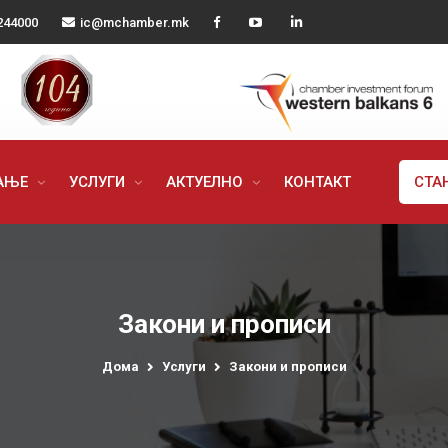
244000
ic@mchamber.mk
РАЊЕ
УСЛУГИ
АКТУЕЛНО
КОНТАКТ
СТА
Закони и прописи
Дома
Услуги
Закони и прописи