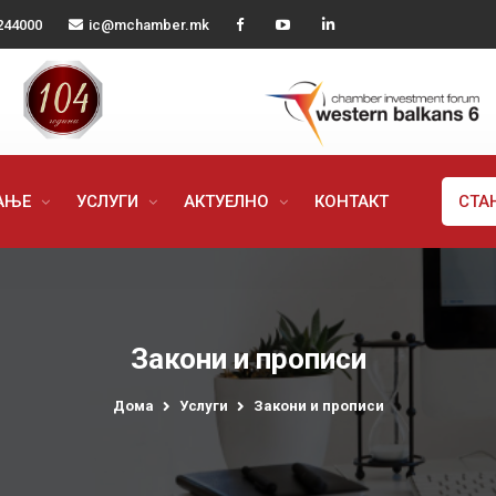
244000
ic@mchamber.mk
РАЊЕ
УСЛУГИ
АКТУЕЛНО
КОНТАКТ
СТА
Закони и прописи
Дома
Услуги
Закони и прописи