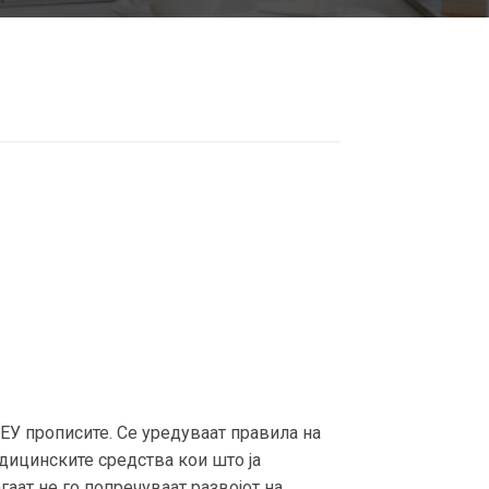
ЕУ прописите. Се уредуваат правила на
едицинските средства кои што ја
гаат не го попречуваат развојот на