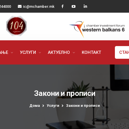
244000
ic@mchamber.mk
РАЊЕ
УСЛУГИ
АКТУЕЛНО
КОНТАКТ
СТА
Закони и прописи
Дома
Услуги
Закони и прописи