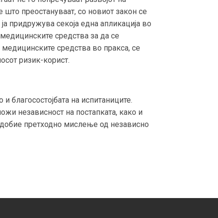
 што преостануваат, со новиот закон се
ја придружува секоја една апликација во
 медицинските средства за да се
а медицинските средства во пракса, се
осот ризик-корист.
 и благосостојбата на испитаниците.
можи независност на постапката, како и
е добие претходно мислење од независно