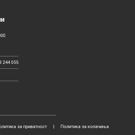
ии
000
3 244 055
олитика за приватност
|
Политика за колачиња