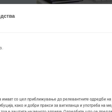
едства
о.
а имаат со цел приближување до релевантните одредби на 
буција, како и добри пракси за вигиланца и употреба на м
 тоа е заштита на јавното здравје. Одредбите што се предла