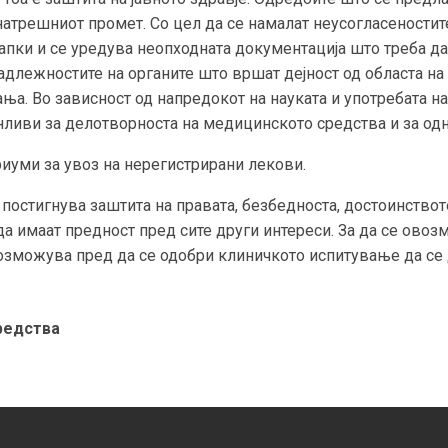
атрешниот промет. Со цел да се намалат неусогласеностите
апки и се уредува неопходната документација што треба да 
надлежностите на органите што вршат дејност од областа на
ња. Во зависност од напредокот на науката и употребата н
ливи за делотворноста на медицинското средства и за одн
риуми за увоз на нерегистрирани лекови.
постигнува заштита на правата, безбедноста, достоинството
да имаат предност пред сите други интереси. За да се овоз
возможува пред да се одобри клиничкото испитување да с
редства