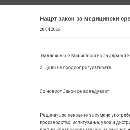
Нацрт закон за медицински ср
28.04.2026
Надлежено е Министерство за здравств
2. Цели на предлог регулативата
Со новиот Закон се воведуваат:
Решенија за лековите за хумана употреб
производство, испитување, увоз и дистри
постигнуваат основната цел на законот, а