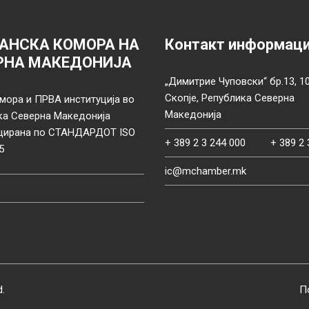
АНСКА КОМОРА НА
Контакт информац
РНА МАКЕДОНИЈА
„Димитрие Чуповски“ бр.13, 1
Скопје, Република Северна
мора и ПРВА институција во
Македонија
ка Северна Македонија
цирана по СТАНДАРДОТ ISO
+ 389 2 3 244 000
+ 389 2 
5
ic@mchamber.mk
d.
П