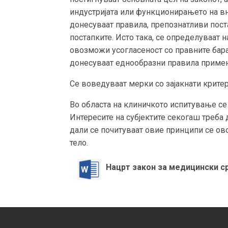
индустријата или функционирањето на вн
донесуваат правила, препознатливи пост
постапките. Исто така, се определуваат 
овозможи усогласеност со правните бара
донесуваат еднообразни правила примен
Се воведуваат мерки со зајакнати крите
Во областа на клиничкото испитување се 
Интересите на субјектите секогаш треба 
дали се почитуваат овие принципи се о
тело.
Нацрт закон за медицински с