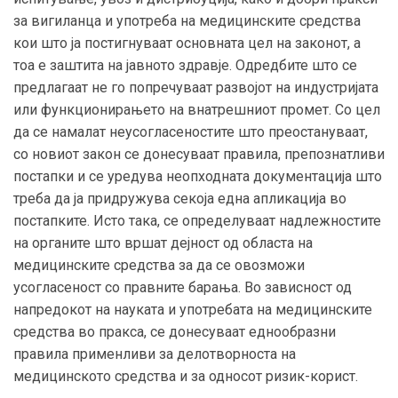
за вигиланца и употреба на медицинските средства
кои што ја постигнуваат основната цел на законот, а
тоа е заштита на јавното здравје. Одредбите што се
предлагаат не го попречуваат развојот на индустријата
или функционирањето на внатрешниот промет. Со цел
да се намалат неусогласеностите што преостануваат,
со новиот закон се донесуваат правила, препознатливи
постапки и се уредува неопходната документација што
треба да ја придружува секоја една апликација во
постапките. Исто така, се определуваат надлежностите
на органите што вршат дејност од областа на
медицинските средства за да се овозможи
усогласеност со правните барања. Во зависност од
напредокот на науката и употребата на медицинските
средства во пракса, се донесуваат еднообразни
правила применливи за делотворноста на
медицинското средства и за односот ризик-корист.