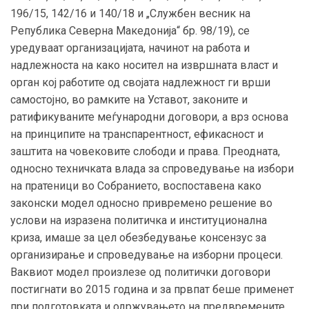
196/15, 142/16 и 140/18 и „Службен весник на
Република Северна Македонија“ бр. 98/19), се
уредуваат организацијата, начинот на работа и
надлежноста на како носител на извршната власт и
орган кој работите од својата надлежност ги врши
самостојно, во рамките на Уставот, законите и
ратификуваните меѓународни договори, а врз основа
на принципите на транспарентност, ефикасност и
заштита на човековите слободи и права. Преодната,
односно техничката влада за спроведување на избори
на пратеници во Собранието, воспоставена како
законски модел односно привремено решение во
услови на изразена политичка и институционална
криза, имаше за цел обезбедување консензус за
организирање и спроведување на изборни процеси.
Ваквиот модел произлезе од политички договори
постигнати во 2015 година и за првпат беше применет
при подготовката и одржувањето на предвремените