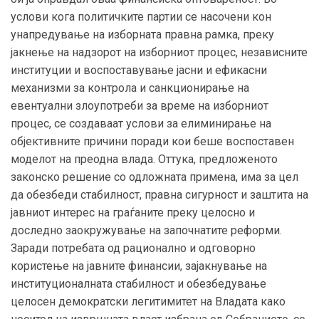
услови кога политичките партии се насочени кон
унапредување на изборната правна рамка, преку
јакнење на надзорот на изборниот процес, независните
институции и воспоставување јасни и ефикасни
механизми за контрола и санкционирање на
евентуални злоупотреби за време на изборниот
процес, се создаваат услови за елиминирање на
објективните причини поради кои беше воспоставен
моделот на преодна влада. Оттука, предложеното
законско решение со одложната примена, има за цел
да обезбеди стабилност, правна сигурност и заштита на
јавниот интерес на граѓаните преку целосно и
доследно заокружување на започнатите реформи.
Заради потребата од рационално и одговорно
користење на јавните финансии, зајакнување на
институционалната стабилност и обезбедување
целосен демократски легитимитет на Владата како