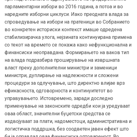
парламентарни избори во 2016 година, а потоа и во
наредните изборни циклуси. Иако преодната влада за
спроведување на избори на пратеници во Собранието
во конкретен историски контекст имаше одредена
стабилизирачка улога, нејзината континуирана примена
со текот на времето се покажа како нефункционална и
финансиски неоправдана. Формирањето на ваков тип
на влада подразбира проширување на извршната
власт преку дополнителни министри и заменици
министри, дуплирање на надлежности и сложени
процедури за одлучување, што директно влијае врз
ефикасноста, одговорноста и континуитетот во
управувањето. Истовремено, заради доследно
применување на законските одредби кои ја уредуваат
оваа област, значителни буџетски средства се
издвојуваат за плати, надоместоци, административна и
логистичка поддршка, без соодветен јавен ефект што
би ја оправдал оваа финансиска оптовареност. Во