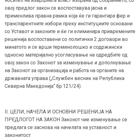
носител на извршната власт избрана од Собранието, со
овој предлог закон се воспоставува јасна и
применлива правна рамка која ќе ги гарантира фер и
транспарентните избори преку институциите основани
со Уставот и законите и ќе ги елиминира привремените
решенија воспоставени со политички 2 договори во
минатото и се врши терминолошко и содржински
односно материјално усогласување на одредбите од
овој закон со Законот за изменување и дополнување
на Законот за организација и работа на органите на
државната управа („Службен весник на Република
Северна Македонија“ бр.121/24).
II. ЦЕЛИ, НАЧЕЛА И ОСНОВНИ РЕШЕНИЈА НА
ПРЕДЛОГОТ НА ЗАКОН Законот чие изменување се
предлага се заснова на начелата на уставност и
законитост