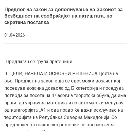
Предлог на закон за дополнување на Законот за
безбедност на сообраќајот на патиштата, по
скратена постапка
01.04.2026
Предлагач се група пратеници.
II. ЦЕЛИ, НАЧЕЛА И ОСНОВНИ РЕШЕНИЈА Целта на
овој Предлог на закон е да се овозможи возачот кој
поседува возачка дозвола од Б категорија и поседува
потврда за посета на 4 часовна теоретска обука, да има
право да управува мотоцикли со автоматски менувач
од категоријата „А1 и ова право ќе важи исклучиво на
територијата на Република Северна Македонија. Со
предложеното законско решение се овозможува