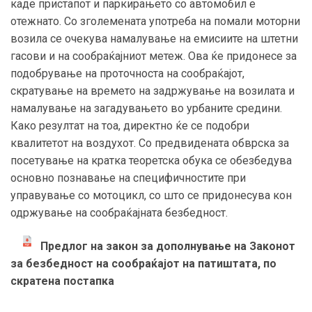
каде пристапот и паркирањето со автомобил е
отежнато. Со зголемената употреба на помали моторни
возила се очекува намалување на емисиите на штетни
гасови и на сообраќајниот метеж. Ова ќе придонесе за
подобрување на проточноста на сообраќајот,
скратување на времето на задржување на возилата и
намалување на загадувањето во урбаните средини.
Како резултат на тоа, директно ќе се подобри
квалитетот на воздухот. Со предвидената обврска за
посетување на кратка теоретска обука се обезбедува
основно познавање на специфичностите при
управување со мотоцикл, со што се придонесува кон
одржување на сообраќајната безбедност.
Предлог на закон за дополнување на Законот
за безбедност на сообраќајот на патиштата, по
скратена постапка