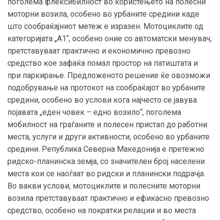
поголема флексибилност во користењето на полесни
моторни возила, особено во урбаните средини каде
што сообраќајниот метеж е изразен. Мотоциклите од
категоријата „А1“, особено оние со автоматски менувач,
претставуваат практично и економично превозно
средство кое зафаќа помал простор на патиштата и
при паркирање. Предложеното решение ќе овозможи
подобрување на протокот на сообраќајот во урбаните
средини, особено во услови кога најчесто се јавува
појавата „еден човек – едно возило“, поголема
мобилност на граѓаните и полесен пристап до работни
места, услуги и други активности, особено во урбаните
средини. Република Северна Македонија е претежно
ридско-планинска земја, со значителен број населени
места кои се наоѓаат во ридски и планински подрачја.
Во вакви услови, мотоциклите и полесните моторни
возила претставуваат практично и ефикасно превозно
средство, особено на пократки релации и во места