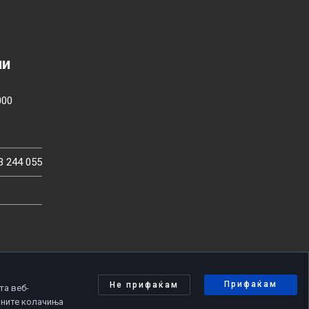
ии
000
3 244 055
Прифаќам
Не прифаќам
та веб-
чните колачиња
олитика за приватност
|
Политика за колачиња