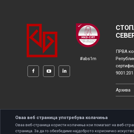
СТОП
СЕВЕ
ПРВА ко
#abs1m
Републи
сертифи
9001:201
Архива
Оваа веб страница употребува колачиња
Оваа веб-страница користи колачиња кои помагаат на веб-стра
страница. За да го обезбедиме најдоброто корисничко искуство
Copyright © 2026 Developed by
Unet
. All rights reserve