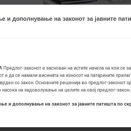
е и дополнување на законот за јавните пат
едлог-законот е заснован на истите начела на кои се зас
от е да се намали висината на износот на патарините прила
 утврден со закон. Основните решенија во предлог-законот 
 насока на задоволување на целите на овој предлог-закон.
ње и дополнување на законот за јавните патишта по ск