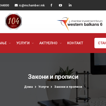
244000
ic@mchamber.mk
РАЊЕ
УСЛУГИ
АКТУЕЛНО
КОНТАКТ
СТА
Закони и прописи
Дома
Услуги
Закони и прописи