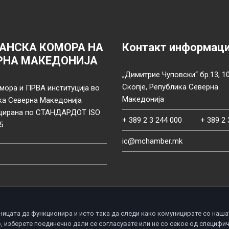
АНСКА КОМОРА НА
Контакт информац
РНА МАКЕДОНИЈА
„Димитрие Чуповски“ бр.13, 1
Скопје, Република Северна
мора и ПРВА институција во
Македонија
ка Северна Македонија
цирана по СТАНДАРДОТ ISO
+ 389 2 3 244 000
+ 389 2 
5
ic@mchamber.mk
ницата да функционира и исто така да следи како комуницирате со наша
, изберете поединечно дали се согласувате или не со секое од специфи
d.
П