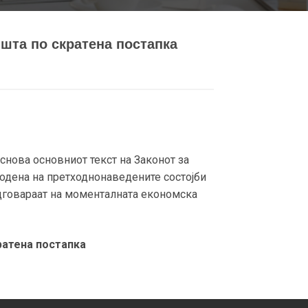
ишта по скратена постапка
нова основниот текст на Законот за
годена на претходнонаведените состојби
одговараат на моменталната економска
ратена постапка