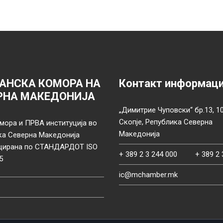
АНСКА КОМОРА НА
Контакт информац
РНА МАКЕДОНИЈА
„Димитрие Чуповски“ бр.13, 1
Скопје, Република Северна
мора и ПРВА институција во
Македонија
ка Северна Македонија
цирана по СТАНДАРДОТ ISO
+ 389 2 3 244 000
+ 389 2 
5
ic@mchamber.mk