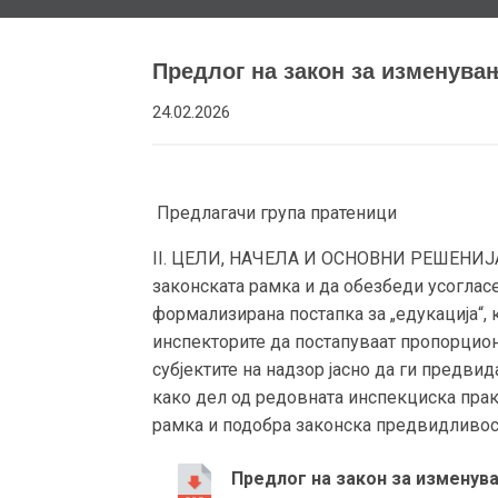
Предлог на закон за изменувањ
24.02.2026
Предлагачи група пратеници
II. ЦЕЛИ, НАЧЕЛА И ОСНОВНИ РЕШЕНИЈА 
законската рамка и да обезбеди усоглас
формализирана постапка за „едукација“, 
инспекторите да постапуваат пропорцион
субјектите на надзор јасно да ги предв
како дел од редовната инспекциска прак
рамка и подобра законска предвидливост 
Предлог на закон за изменува