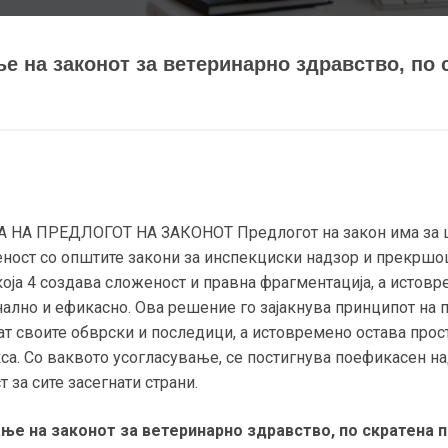
е на законот за ветеринарно здравство, по 
НА ПРЕДЛОГОТ НА ЗАКОНОТ Предлогот на закон има за цел
еност со општите закони за инспекциски надзор и прекршоц
која 4 создава сложеност и правна фрагментација, а истов
ално и ефикасно. Ова решение го зајакнува принципот на 
идат своите обврски и последици, а истовремено оставa пр
са. Со ваквото усогласување, се постигнува поефикасен н
за сите засегнати страни.
ње на законот за ветеринарно здравство, по скратена 