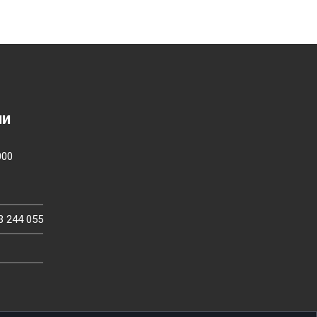
ии
000
3 244 055