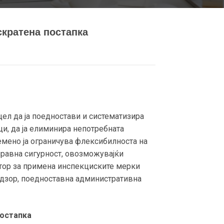
скратена постапка
 да ја поедностави и систематизира
и, да ја елиминира непотребната
ремено ја ограничува флексибилноста на
правна сигурност, овозможувајќи
остор за примена инспекциските мерки
адзор, поедноставна административна
постапка