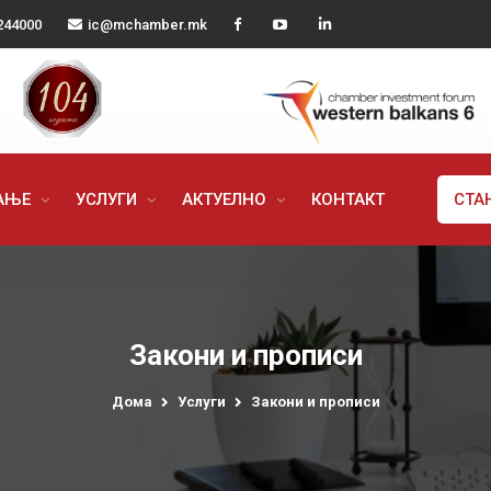
244000
ic@mchamber.mk
РАЊЕ
УСЛУГИ
АКТУЕЛНО
КОНТАКТ
СТА
Закони и прописи
Дома
Услуги
Закони и прописи