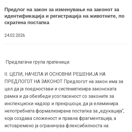
Предлог на закон за изменување на законот за
идентификација и регистрација на животните, по
скратена постапка
24.02.2026
Предлагачи група пратеници.
II. ЦЕЛИ, НАЧЕЛА И ОСНОВНИ РЕШЕНИЈА НА
ПРЕДЛОГОТ НА ЗАКОНОТ Предлогот на закон има за
цел да ја поедностави и систематизира законската
рамка и да обезбеди усогласеност со законите за
инспекциски надзор и прекршоци, да ја елиминира
непотребната формализирана постапка за „едукација“,
која создава сложеност и правна фрагментација, а
истовремено ја ограничува флексибилноста на