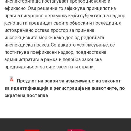
инспекторите да постапуваат пропорционално и
ефикасно. Ова решение го зајакнува принципот на
правна сигурност, овозможувајќи субјектите на надзор
јасно да ги предвидат своите обврски и последици, а
истовремено оставa простор за примена
инспекциските мерки како дел од редовната
инспекциска пракса. Со ваквото усогласување, се
постигнува поефикасен надзор, поедноставна
административна рамка и подобра законска
предвидливост за сите засегнати страни.
Предлог на закон за изменување на законот
за идентификација и регистрација на животните, по
скратена постапка