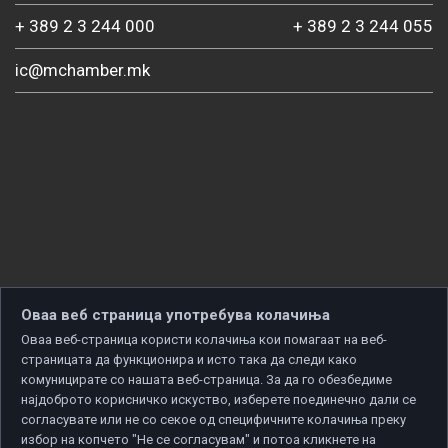
+ 389 2 3 244 000
+ 389 2 3 244 055
ic@mchamber.mk
Оваа веб страница употребува колачиња
Оваа веб-страница користи колачиња кои помагаат на веб-
страницата да функционира и исто така да следи како
комуницирате со нашата веб-страница. За да го обезбедиме
најдоброто корисничко искуство, изберете поединечно дали се
согласувате или не со секое од специфичните колачиња преку
избор на копчето "Не се согласувам" и потоа кликнете на