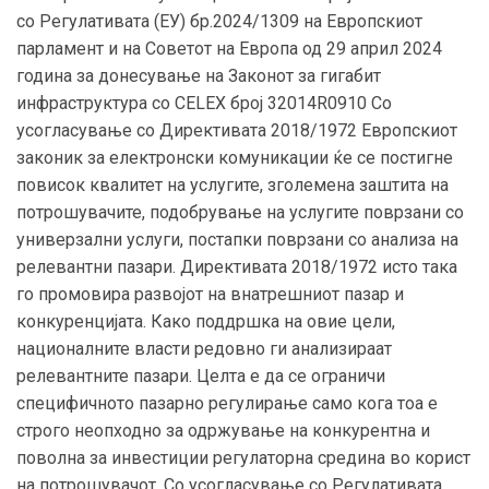
со Регулативата (ЕУ) бр.2024/1309 на Европскиот
парламент и на Советот на Европа од 29 април 2024
година за донесување на Законот за гигабит
инфраструктура со CELEX број 32014R0910 Со
усогласување со Директивата 2018/1972 Европскиот
законик за електронски комуникации ќе се постигне
повисок квалитет на услугите, зголемена заштита на
потрошувачите, подобрување на услугите поврзани со
универзални услуги, постапки поврзани со анализа на
релевантни пазари. Директивата 2018/1972 исто така
го промовира развојот на внатрешниот пазар и
конкуренцијата. Како поддршка на овие цели,
националните власти редовно ги анализираат
релевантните пазари. Целта е да се ограничи
специфичното пазарно регулирање само кога тоа е
строго неопходно за одржување на конкурентна и
поволна за инвестиции регулаторна средина во корист
на потрошувачот. Со усогласување со Регулативата