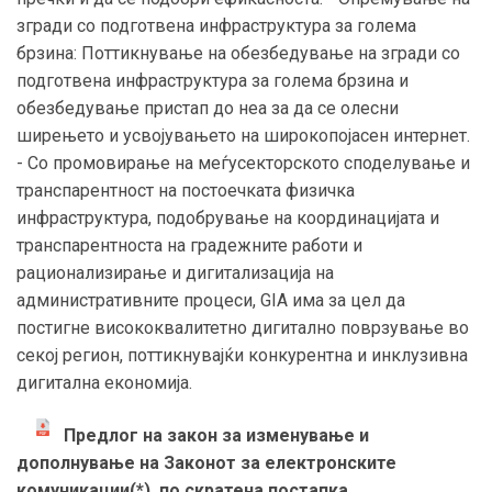
згради со подготвена инфраструктура за голема
брзина: Поттикнување на обезбедување на згради со
подготвена инфраструктура за голема брзина и
обезбедување пристап до неа за да се олесни
ширењето и усвојувањето на широкопојасен интернет.
- Со промовирање на меѓусекторското споделување и
транспарентност на постоечката физичка
инфраструктура, подобрување на координацијата и
транспарентноста на градежните работи и
рационализирање и дигитализација на
административните процеси, GIA има за цел да
постигне висококвалитетно дигитално поврзување во
секој регион, поттикнувајќи конкурентна и инклузивна
дигитална економија.
Предлог на закон за изменување и
дополнување на Законот за електронските
комуникации(*), по скратена постапка