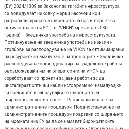
(ЕУ) 2024/1309 за Законот за гигабит инфраструктура
се воведуваат неколку мерки насочени кон
рационализирање на ширењето на брз интернет со
оптички влакна и 5G (т.н. “VHCN“ мрежи до 2030
година): - Заедничка употреба на инфраструктурата:
Поттикнување на заедничка употреба на канали и
столбови за распоредување на VHCN за оптимизирање
на ресурсите и намалување на трошоците. - Заедничко
распоредување и координација на градежните работи
овозможувајќи им на операторите на VHCN да
соработуваат со проекти за јавни работи за да
инсталираат оптички кабли истовремено, намалувајќи
ги прекините и забрзувајќи го ширењето на
широкопојасниот интернет. - Рационализирање на
административните процедури: Поедноставување на
административните процедури поврзани со ширењето
на мрежата низ ЕУ за да се намалат бирократските
пречки и да се подобри ефикасноста. - Опремување на