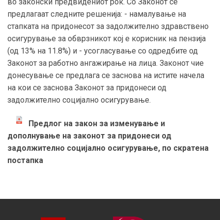
во законски предвидениот рок. Со Законот се
предлагаат следните решенија: - намалување на
стапката на придонесот за задолжително здравствено
осигурување за обврзникот кој е корисник на пензија
(од 13% на 11.8%) и - усогласување со одредбите од
Законот за работно ангажирање на лица. Законот чие
донесување се предлага се заснова на истите начела
на кои се заснова Законот за придонеси од
задолжително социјално осигурување.
Предлог на закон за изменување и
дополнување на законот за придонеси од
задолжително социјално осигурување, по скратена
постапка