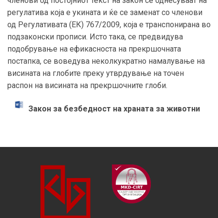
членови од постојниот текст на закон се однесуваат на
регулатива која е укината и ќе се заменат со членови
од Регулативата (ЕК) 767/2009, која е транспонирана во
подзаконски прописи. Исто така, се предвидува
подобрување на ефикасноста на прекршочната
постапка, се воведува неколкукратно намалување на
висината на глобите преку утврдување на точен
распон на висината на прекршочните глоби.
Закон за безбедност на храната за животни