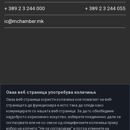
+ 389 2 3 244 000
+ 389 2 3 244 055
ic@mchamber.mk
Оваа веб страница употребува колачиња
Оваа веб-страница користи колачиња кои помагаат на веб-
страницата да функционира и исто така да следи како
комуницирате со нашата веб-страница. За да го обезбедиме
најдоброто корисничко искуство, изберете поединечно дали се
согласувате или не со секое од специфичните колачиња преку
избор на копчето "Не се согласувам" и потоа кликнете на