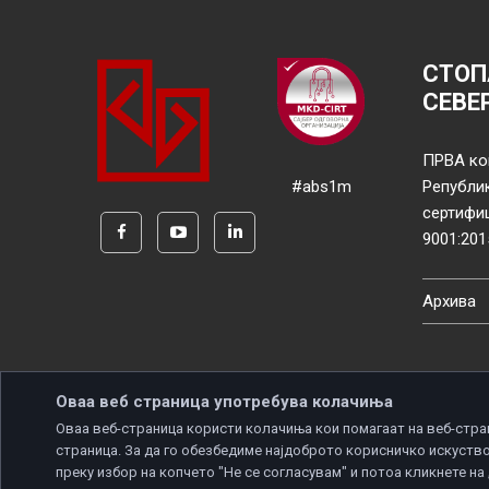
СТОП
СЕВЕ
ПРВА ко
#abs1m
Републи
сертифи
9001:201
Архива
Оваа веб страница употребува колачиња
Оваа веб-страница користи колачиња кои помагаат на веб-стра
страница. За да го обезбедиме најдоброто корисничко искуство
Copyright © 2026 Developed by
Unet
. All rights reserve
преку избор на копчето "Не се согласувам" и потоа кликнете на