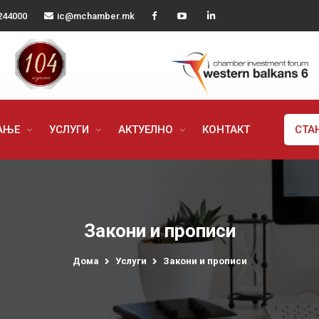
244000
ic@mchamber.mk
РАЊЕ
УСЛУГИ
АКТУЕЛНО
КОНТАКТ
СТА
Закони и прописи
Дома
Услуги
Закони и прописи