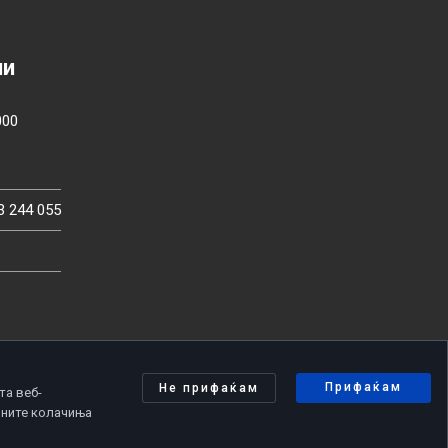
ии
000
3 244 055
Прифаќам
Не прифаќам
та веб-
чните колачиња
олитика за приватност
|
Политика за колачиња