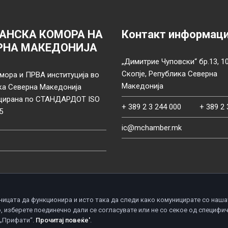
АНСКА КОМОРА НА
Контакт информац
РНА МАКЕДОНИЈА
„Димитрие Чуповски“ бр.13, 1
Скопје, Република Северна
мора и ПРВА институција во
Македонија
ка Северна Македонија
цирана по СТАНДАРДОТ ISO
+ 389 2 3 244 000
+ 389 2 
5
ic@mchamber.mk
ницата да функционира и исто така да следи како комуницирате со наша
, изберете поединечно дали се согласувате или не со секое од специфи
d.
П
 „Прифати“.
Прочитај повеќе'
.