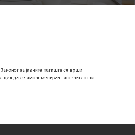
аконот за јавните патишта се врши
о цел да се имплеменираат интелигентни