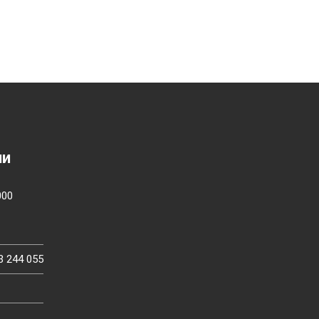
ии
000
3 244 055