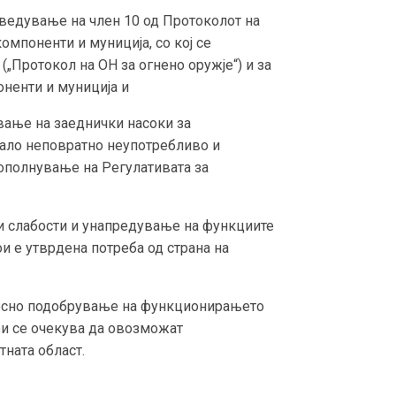
роведување на член 10 од Протоколот на
омпоненти и муниција, со кој се
„Протокол на ОН за огнено оружје“) и за
оненти и муниција и
вање на заеднички насоки за
нало неповратно неупотребливо и
дополнување на Регулативата за
и слабости и унапредување на функциите
и е утврдена потреба од страна на
носно подобрување на функционирањето
ои се очекува да овозможат
ната област.