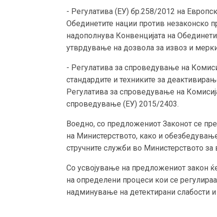
- Регулатива (ЕУ) бр.258/2012 на Европс
Обединетите нации против незаконско про
надополнува Конвенцијата на Обединетит
утврдување на дозвола за извоз и мерки 
- Регулатива за спроведување на Комиси
стандардите и техниките за деактивирањ
Регулатива за спроведување на Комисија
спроведување (ЕУ) 2015/2403.
Воедно, со предложениот Законот се пр
на Министерството, како и обезбедување
стручните служби во Министерството за 
Со усвојување на предложениот закон ќ
на определени процеси кои се регулираа
надминување на детектирани слабости и