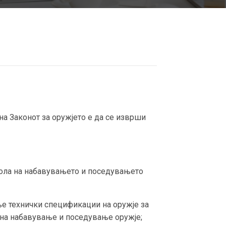
а Законот за оружјето е да се изврши
трола на набавувањето и поседувањето
ње технички спецификации на оружје за
 на набавување и поседување оружје;