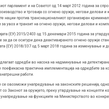
киот парламент и на Советот од 14 март 2012 година за сп
изводство и трговија со огнено оружје, негови делови и к
е нации против транснационалниот организиран криминал (
за увоз и транзит на огнено оружје, негови делови и комп
јата (ЕУ) 2015/2403 од 15 декември 2015 година за утврду
е за да се осигури дека деактивираното огнено оружје ста
та (ЕУ) 2018/337 од 5 март 2018 година за изменување и 
едлагаат одредби во насока на надминување на детектиран
 поефикасна практична имплементација на одредбите за ко
внатрешни работи.
е се овозможи унапредување на законските решенија, од
т со Законот за оружјето, преку утврдување на концепти к
 унапредување на функциите на Министерството во конкрет