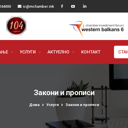
244000
ic@mchamber.mk
РАЊЕ
УСЛУГИ
АКТУЕЛНО
КОНТАКТ
СТА
Закони и прописи
Дома
Услуги
Закони и прописи