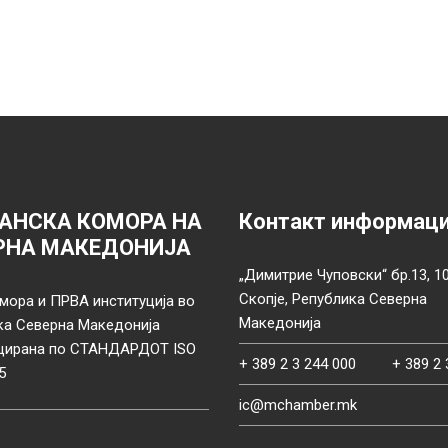
АНСКА КОМОРА НА
Контакт информац
РНА МАКЕДОНИЈА
„Димитрие Чуповски“ бр.13, 1
Скопје, Република Северна
мора и ПРВА институција во
Македонија
ка Северна Македонија
цирана по СТАНДАРДОТ ISO
+ 389 2 3 244 000
+ 389 2 
5
ic@mchamber.mk