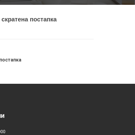
 скратена постапка
 постапка
ии
000