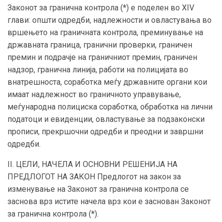
Законот за гранична контрола (*) е поделен во XIV
глави: општи одредби, надлежности и овластувања во
вршењето на граничната контрола, преминување на
државната граница, гранични проверки, граничен
премин и подрачје на граничниот премин, граничен
надзор, гранична линија, работи на полицијата во
внатрешноста, соработка меѓу државните органи кои
имаат надлежност во граничното управување,
меѓународна полициска соработка, обработка на лични
податоци и евиденции, овластување за подзаконски
прописи, прекршочни одредби и преодни и завршни
одредби.
II. ЦЕЛИ, НАЧЕЛА И ОСНОВНИ РЕШЕНИЈА НА
ПРЕДЛОГОТ НА ЗАКОН Предлогот на закон за
изменување на Законот за гранична контрола се
заснова врз истите начела врз кои е заснован Законот
за гранична контрола (*).