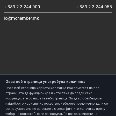
+ 389 2 3 244 000
+ 389 2 3 244 055
ic@mchamber.mk
Оваа веб страница употребува колачиња
Оваа веб-страница користи колачиња кои помагаат на веб-
страницата да функционира и исто така да следи како
комуницирате со нашата веб-страница. За да го обезбедиме
најдоброто корисничко искуство, изберете поединечно дали се
согласувате или не со секое од специфичните колачиња преку
избор на копчето "Не се согласувам" и потоа кликнете на